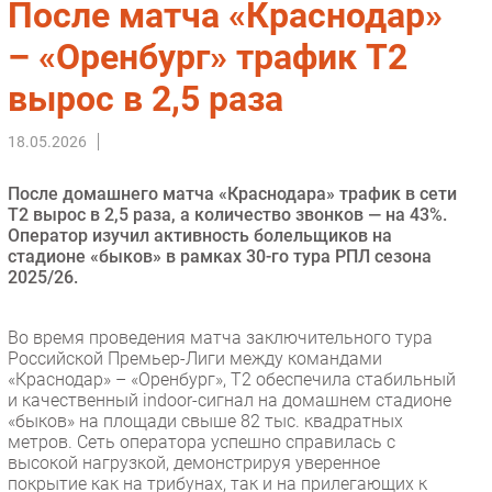
После матча «Краснодар»
Импорто­замещение
– «Оренбург» трафик T2
Автоматизация Промышленности
вырос в 2,5 раза
Интернет
Мобильная связь
18.05.2026
Фиксированная связь
Интеграция
После домашнего матча «Краснодара» трафик в сети
Рынок ПК
Т2 вырос в 2,5 раза, а количество звонков — на 43%.
Оператор изучил активность болельщиков на
Маркетинг
стадионе «быков» в рамках 30-го тура РПЛ сезона
Торговые сети
2025/26.
Оборудование
ПО
Во время проведения матча заключительного тура
Российской Премьер-Лиги между командами
Outsourcing
«Краснодар» – «Оренбург», T2 обеспечила стабильный
Кадры
и качественный indoor-сигнал на домашнем стадионе
«быков» на площади свыше 82 тыс. квадратных
Регулирование
метров. Сеть оператора успешно справилась с
Финансы
высокой нагрузкой, демонстрируя уверенное
покрытие как на трибунах, так и на прилегающих к
Web