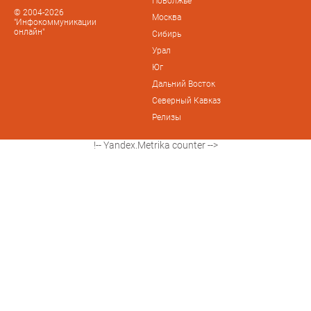
Поволжье
© 2004-2026
Москва
"Инфокоммуникации
онлайн"
Сибирь
Урал
Юг
Дальний Восток
Северный Кавказ
Релизы
!-- Yandex.Metrika counter -->