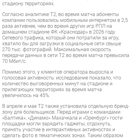
стадиону территориях.
Безопасность
Согласно аналитике Т2, во время матча абоненты
Инновации
компании пользовались мобильным интернетом в 2,5
CIO/Управление ИТ
раза активнее, чем во время других игр РПЛ на
домашнем стадионе ФК «Краснодар» в 2026 году.
Гаджеты
Сетевого трафика, который они потратили за игру,
Здоровье
хватило бы для загрузки в социальные сети свыше
270 тыс. фотографий. Максимальная скорость
передачи данных в сети Т2 во время матча превысила
РАЗДЕЛЫ
70 Мбит/с.
Помимо этого, у клиентов оператора выросла и
Новости
голосовая активность: исследование показало, что
Аналитика
количество выговоренных минут на стадионе и
прилегающих территориях за время матча
Интервью
увеличилось на 45%.
Мероприятия
В апреле и мае T2 также установила отдельную бренд-
Проекты
зону для болельщиков. Перед играми с командами
IT класс
«Балтика», «Динамо» Махачкала и «Оренбург» гости
площадки могли зарядить гаджеты, отдохнуть,
Тестовый стенд
принять участие в интерактивных активностях и
Каталог компаний
сделать фото в тематических зонах. Таким образом