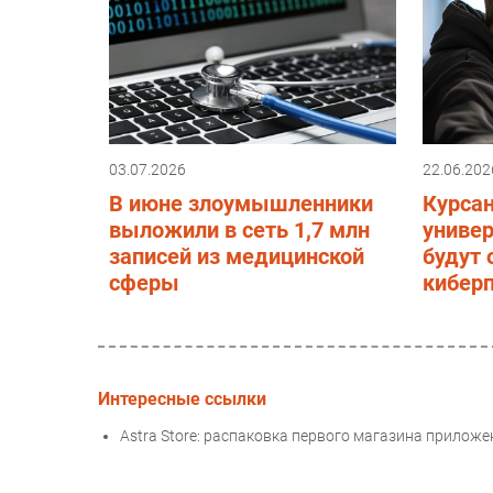
03.07.2026
22.06.202
В июне злоумышленники
Курса
выложили в сеть 1,7 млн
униве
записей из медицинской
будут 
сферы
киберп
Интересные ссылки
Astra Store: распаковка первого магазина приложен