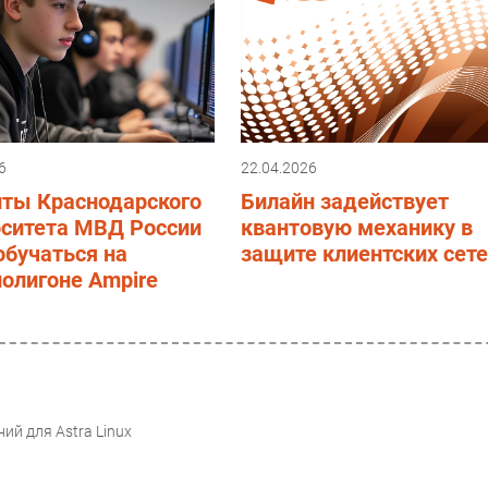
6
22.04.2026
нты Краснодарского
Билайн задействует
рситета МВД России
квантовую механику в
обучаться на
защите клиентских сет
олигоне Ampire
ий для Astra Linux