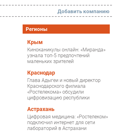
Добавить компанию
РАЗДЕЛЫ
Регионы
Новости
Крым
Киноканикулы онлайн: «Миранда»
Аналитика
узнала топ-5 предпочтений
маленьких зрителей
Интервью
Мероприятия
Краснодар
Глава Адыгеи и новый директор
Проекты
Краснодарского филиала
«Ростелекома» обсудили
IT класс
цифровизацию республики
Тестовый стенд
Астрахань
Каталог компаний
Цифровая медицина: «Ростелеком»
подключил интернет для сети
лабораторий в Астрахани