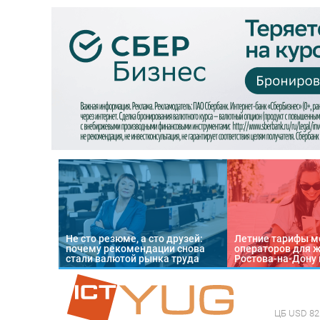
Не сто резюме, а сто друзей:
Летние тарифы м
почему рекомендации снова
операторов для 
стали валютой рынка труда
Ростова-на-Дону 
ЦБ
USD 82