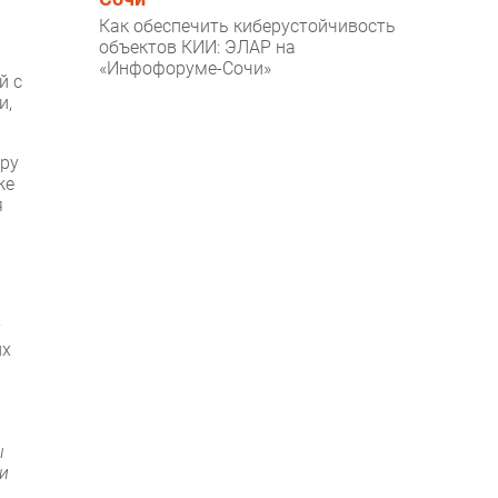
Как обеспечить киберустойчивость
объектов КИИ: ЭЛАР на
«Инфофоруме-Сочи»
й с
и,
уру
же
я
y
их
ы
и