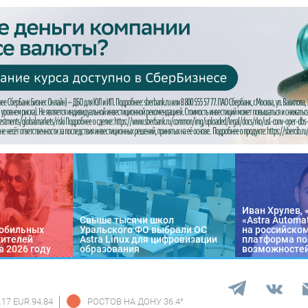
Иван Хрулев, 
Свыше тысячи школ
«Astra Automa
обильных
Уральского ФО выбрали ОС
на российско
жителей
Astra Linux для цифровизации
платформа по
в 2026 году
образования
возможносте
.17 EUR 94.84
РОСТОВ НА ДОНУ
36.4
°