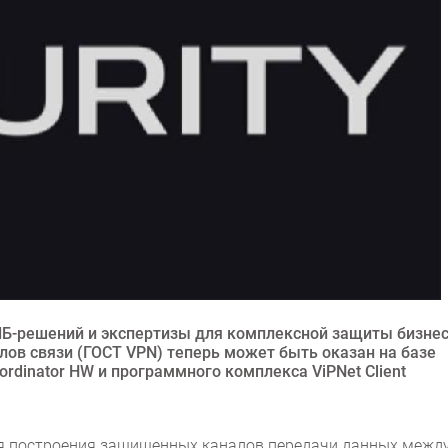
 ИБ-решений и экспертизы для комплексной защиты бизнес
лов связи (ГОСТ VPN) теперь может быть оказан на базе
rdinator HW и программного комплекса ViPNet Client
для построения защищенных каналов передачи данных межд