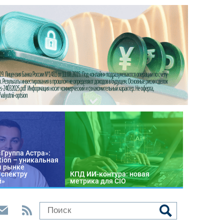
«Группа Астра»:
tion – уникальная
м рынке
 спектру
КПД ИИ-контура: новая
й»
метрика для CIO