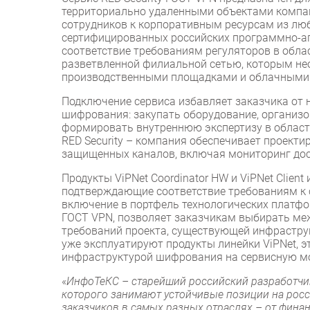
территориально удаленными объектами компан
сотрудников к корпоративным ресурсам из люб
сертифицированных российских программно-ап
соответствие требованиям регуляторов в обл
разветвленной филиальной сетью, которым н
производственными площадками и облачными
Подключение сервиса избавляет заказчика от
шифрования: закупать оборудование, организо
формировать внутреннюю экспертизу в области
RED Security – компания обеспечивает проект
защищенных каналов, включая мониторинг дос
Продукты ViPNet Coordinator HW и ViPNet Clie
подтверждающие соответствие требованиям к
включение в портфель технологических платфор
ГОСТ VPN, позволяет заказчикам выбирать ме
требований проекта, существующей инфрастру
уже эксплуатируют продукты линейки ViPNet, 
инфраструктурой шифрования на сервисную м
«
ИнфоТеКС – старейший российский разработчи
которого занимают устойчивые позиции на рос
заказчиков в самых разных отраслях – от фина