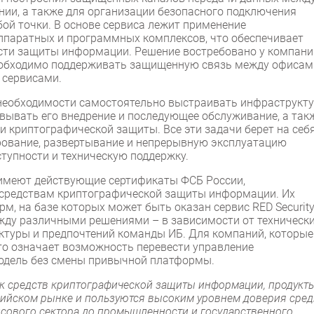
ии, а также для организации безопасного подключения
ой точки. В основе сервиса лежит применение
паратных и программных комплексов, что обеспечивает
асти защиты информации. Решение востребовано у компани
еобходимо поддерживать защищенную связь между офисам
 сервисами.
 необходимости самостоятельно выстраивать инфраструкт
вывать его внедрение и последующее обслуживание, а так
 криптографической защиты. Все эти задачи берет на себ
ирование, развертывание и непрерывную эксплуатацию
тупности и техническую поддержку.
nt имеют действующие сертификаты ФСБ России,
 средствам криптографической защиты информации. Их
м, на базе которых может быть оказан сервис RED Securit
жду различными решениями – в зависимости от техническ
ктуры и предпочтений команды ИБ. Для компаний, которые
это означает возможность перевести управление
одель без смены привычной платформы.
к средств криптографической защиты информации, продукт
сийском рынке и пользуются высоким уровнем доверия сред
нсового сектора до промышленности и государственного