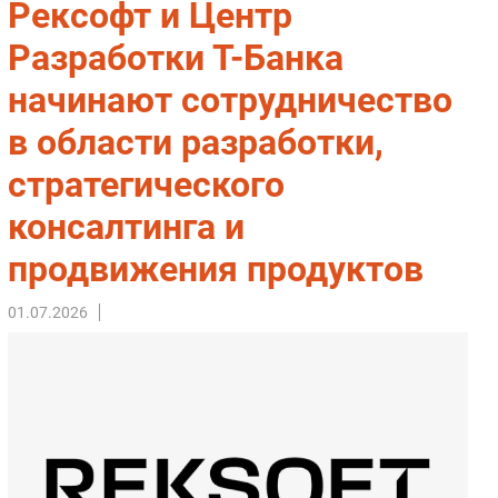
Рексофт и Центр
Импорто­замещение
Разработки Т-Банка
Автоматизация Промышленности
начинают сотрудничество
Интернет
Мобильная связь
в области разработки,
Фиксированная связь
стратегического
Интеграция
Рынок ПК
консалтинга и
Маркетинг
продвижения продуктов
Торговые сети
Оборудование
01.07.2026
ПО
Outsourcing
Кадры
Регулирование
Финансы
Web