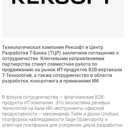
Безопасность
Инновации
CIO/Управление ИТ
Гаджеты
Здоровье
Технологическая компания Рексофт и Центр
Разработки Т-Банка (ТЦР) заключили соглашение о
РАЗДЕЛЫ
сотрудничестве. Ключевыми направлениями
партнерства станут совместная работа по
продвижению на рынок ИТ-продуктов B2B-вертикали
Новости
Т-Технологий, а также сотрудничество в области
Аналитика
разработки, консалтинга и применения ИИ.
Интервью
Мероприятия
В фокусе сотрудничества — флагманские B2B-
продукты ИТ-компании. Это экосистема речевых
Проекты
технологий на базе ИИ, инструменты офисной
IT класс
продуктивности – мессенджер Тайм и доски Unidraw,
Тестовый стенд
платформа наблюдаемости Sage Observability и
агентная платформа для ускорения цикла разработки.
Каталог компаний