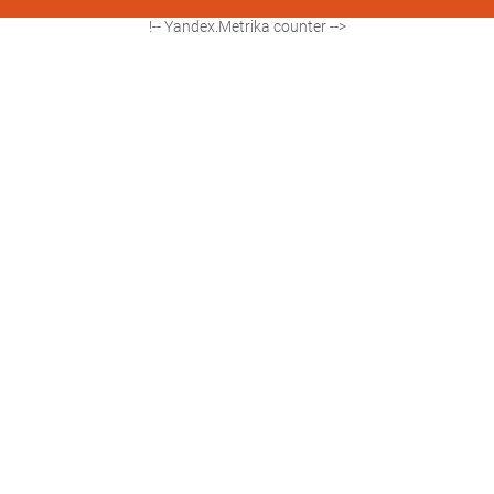
!-- Yandex.Metrika counter -->