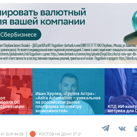
Иван Хрулев, «Группа Астра»:
кол
«Astra Automation – уникальная
ыбрали ОС
на российском рынке
цифровизации
платформа по спектру
КПД ИИ-конту
возможностей»
метрика для 
.41 EUR 94.06
РОСТОВ НА ДОНУ
37.2
°