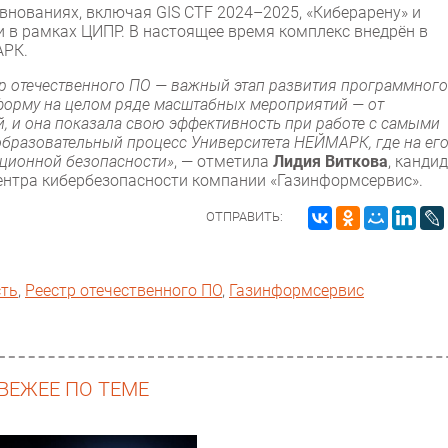
нованиях, включая GIS CTF 2024–2025, «Киберарену» и
в рамках ЦИПР. В настоящее время комплекс внедрён в
АРК.
тр отечественного ПО — важный этап развития программного
тформу на целом ряде масштабных мероприятий — от
 и она показала свою эффективность при работе с самыми
образовательный процесс Университета НЕЙМАРК, где на ег
ационной безопасности»
, — отметила
Лидия Виткова
, канди
центра кибербезопасности компании «Газинформсервис».
ОТПРАВИТЬ:
сть
,
Реестр отечественного ПО
,
Газинформсервис
ВЕЖЕЕ ПО ТЕМЕ