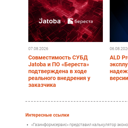
07.08.2026
06.08.202
Совместимость СУБД
ALD Pr
Jatoba и ПО «Береста»
эксплу
подтверждена в ходе
надеж
реального внедрения у
верси
заказчика
Интересные ссылки
«Газинформсервис» представил калькулятор экон