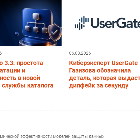
6
06.08.2026
o 3.3: простота
Киберэксперт UserGate
атации и
Газизова обозначила
ность в новой
деталь, которая выдас
и службы каталога
дипфейк за секунду
омической эффективности моделей защиты данных