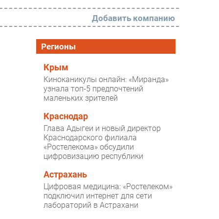
Добавить компанию
РАЗДЕЛЫ
Регионы
Новости
Крым
Киноканикулы онлайн: «Миранда»
Аналитика
узнала топ-5 предпочтений
маленьких зрителей
Интервью
Мероприятия
Краснодар
Глава Адыгеи и новый директор
Проекты
Краснодарского филиала
«Ростелекома» обсудили
IT класс
цифровизацию республики
Тестовый стенд
Астрахань
Каталог компаний
Цифровая медицина: «Ростелеком»
подключил интернет для сети
лабораторий в Астрахани