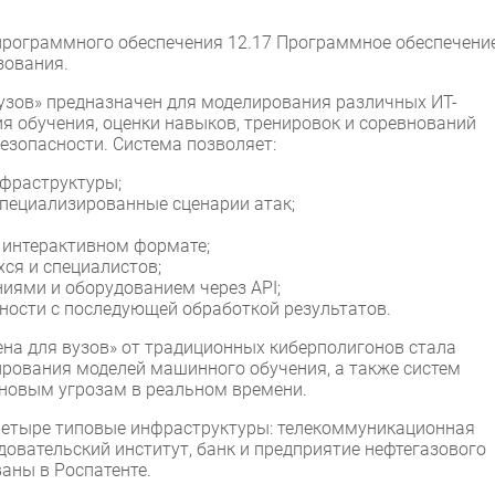
 программного обеспечения 12.17 Программное обеспечени
зования.
узов» предназначен для моделирования различных ИТ-
я обучения, оценки навыков, тренировок и соревнований
езопасности. Система позволяет:
фраструктуры;
пециализированные сценарии атак;
 интерактивном формате;
ся и специалистов;
иями и оборудованием через API;
ности с последующей обработкой результатов.
на для вузов» от традиционных киберполигонов стала
тирования моделей машинного обучения, а также систем
новым угрозам в реальном времени.
четыре типовые инфраструктуры: телекоммуникационная
овательский институт, банк и предприятие нефтегазового
аны в Роспатенте.