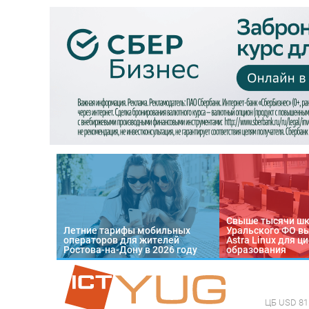
Свыше тысячи ш
Летние тарифы мобильных
Уральского ФО в
операторов для жителей
Astra Linux для 
Ростова-на-Дону в 2026 году
образования
ЦБ
USD 81