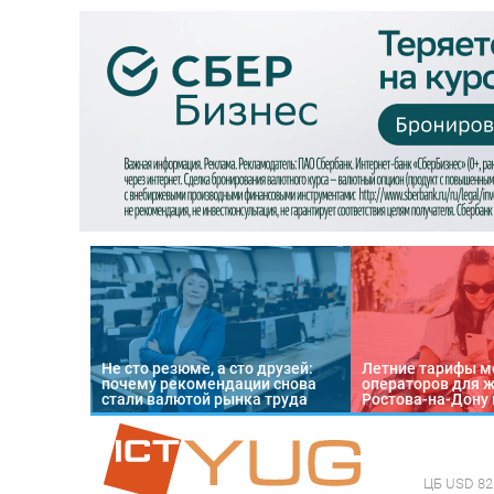
Не сто резюме, а сто друзей:
Летние тарифы м
почему рекомендации снова
операторов для 
стали валютой рынка труда
Ростова-на-Дону 
ЦБ
USD 82