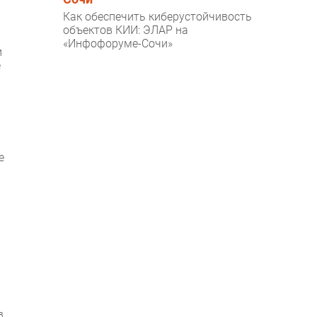
Как обеспечить киберустойчивость
объектов КИИ: ЭЛАР на
«Инфофоруме-Сочи»
и
е
е
в