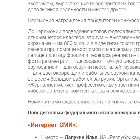
экспонаты, вырастающие перед зрителем голог
дополненная реальности и многое другое.
Церемония награждения победителей конкурса
До церемонии подведения итогов федеральног
открывшегося кластера: атриум — выставочная
экранами — на 800 м.кв. и в виде гигантского 
камеры при помощи костюмов с маркерами (то
пальцев для оцифровки и переноса реалистичн
фотограмметрии — где создают точную цифров
звукозаписи — для озвучки персонажей, музы
— для цветокоррекции и работы со звуком; ка
во время большой рабочей загрузки. Организ
«Журналист меняет профессию», где участники
киберспортсмена, комментатора и режиссера по
Номинантами федерального этапа конкурса ста
Победителями федерального этапа конкурса в
«Интернет-СМИ»:
1 место —
Лапухин Илья
, ИА «Республика»