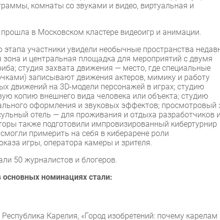
раммы, комнаты со звуками и видео, виртуальная и
 прошла в Московском кластере видеоигр и анимации.
о этапа участники увидели необычные пространства недав
 зона и центральная площадка для мероприятий с двумя
гриба; студия захвата движения — место, где специальные
чками) записывают движения актеров, мимику и работу
ых движений на 3D-модели персонажей в играх; студию
ую копию внешнего вида человека или объекта; студию
кального оформления и звуковых эффектов; просмотровый 
псульный отель — для проживания и отдыха разработчиков 
аторы также подготовили импровизированный кибертурнир
 смогли примерить на себя в киберарене роли
каза игры, оператора камеры и зрителя.
ли 50 журналистов и блогеров.
 основных номинациях стали:
, Республика Карелия, «Город изобретений: почему карелам