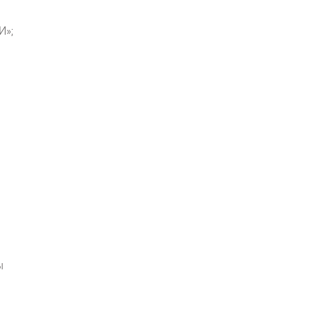
И»;
ы