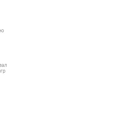
но
зал
игр