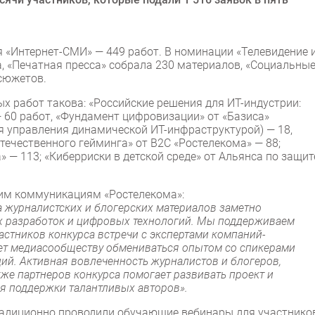
 «Интернет-СМИ» — 449 работ. В номинации «Телевидение 
, «Печатная пресса» собрала 230 материалов, «Социальны
 сюжетов.
х работ такова: «Российские решения для ИТ-индустрии:
60 работ, «Фундамент цифровизации» от «Базиса»
я управления динамической ИТ-инфраструктурой) — 18,
ечественного гейминга» от В2С «Ростелекома» — 88;
 — 113; «Киберриски в детской среде» от Альянса по защит
ним коммуникациям «Ростелекома»:
а журналистских и блогерских материалов заметно
их разработок и цифровых технологий. Мы поддерживаем
частников конкурса встречи с экспертами компаний-
яет медиасообществу обмениваться опытом со спикерами
ций. Активная вовлеченность журналистов и блогеров,
же партнеров конкурса помогает развивать проект и
я поддержки талантливых авторов».
традиционно проводили обучающие вебинары для участнико