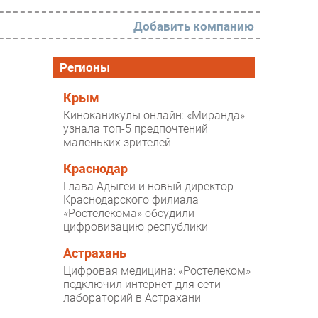
Добавить компанию
РАЗДЕЛЫ
Регионы
Новости
Крым
Киноканикулы онлайн: «Миранда»
Аналитика
узнала топ-5 предпочтений
маленьких зрителей
Интервью
Мероприятия
Краснодар
Глава Адыгеи и новый директор
Проекты
Краснодарского филиала
«Ростелекома» обсудили
IT класс
цифровизацию республики
Тестовый стенд
Астрахань
Каталог компаний
Цифровая медицина: «Ростелеком»
подключил интернет для сети
лабораторий в Астрахани