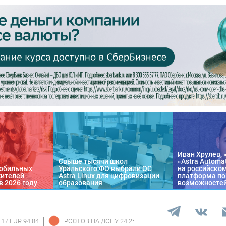
Иван Хрулев, 
Свыше тысячи школ
«Astra Automa
обильных
Уральского ФО выбрали ОС
на российско
жителей
Astra Linux для цифровизации
платформа по
в 2026 году
образования
возможносте
.17 EUR 94.84
РОСТОВ НА ДОНУ
24.2
°