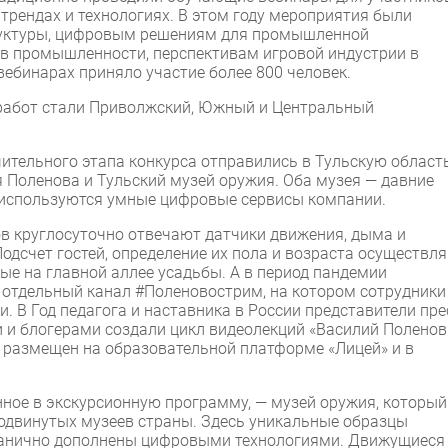
трендах и технологиях. В этом году мероприятия были
руктуры, цифровым решениям для промышленной
 в промышленности, перспективам игровой индустрии в
вебинарах приняло участие более 800 человек.
 работ стали Приволжский, Южный и Центральный
ительного этапа конкурса отправились в Тульскую область
 Поленова и Тульский музей оружия. Оба музея — давние
х используются умные цифровые сервисы компании.
ов круглосуточно отвечают датчики движения, дыма и
Подсчет гостей, определение их пола и возраста осуществл
е на главной аллее усадьбы. А в период пандемии
 отдельный канал #Поленовострим, на котором сотрудники
 В Год педагога и наставника в России представители пре
 и блогерами создали цикл видеолекций «Василий Поленов
л размещен на образовательной платформе «Лицей» и в
нное в экскурсионную программу, — музей оружия, который
родвинутых музеев страны. Здесь уникальные образцы
рганично дополнены цифровыми технологиями. Движущиеся