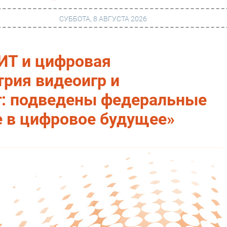
СУББОТА, 8 АВГУСТА 2026
ИТ и цифровая
г
Финансы
трия видеоигр и
 сети
Web
г: подведены федеральные
ание
Безопасность
е в цифровое будущее»
Инновации
ng
CIO/Управление ИТ
Гаджеты
вание
Здоровье