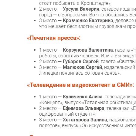
стоит побывать в Кронштадте»;
2 место —
Урсула Валерия
, сетевое издан
город — с вопросами. Во что обошлись Бе
3 место —
Кравченко Екатерина
, деловое
что мешает беспилотным грузовикам прое
«Печатная пресса»:
1 место —
Корзунова Валентина
, газета 
роботы, счастлив человек! Или а вы виде
2 место —
Губарев Сергей
, газета «Светл
3 место —
Малюков Сергей
, издательский
Липецке появилась сотовая связь».
«Телевидение и видеоконтент в СМИ»:
1 место —
Куличенко Алиса
, телерадиоко
«Концепт», выпуск «Тотальная роботизаци
2 место —
Ефимова Эльвира
, телеканал «
оцифрованный студент»;
3 место —
Хетагурова Залина
, националь
полетов», выпуск «Об искусственном интел