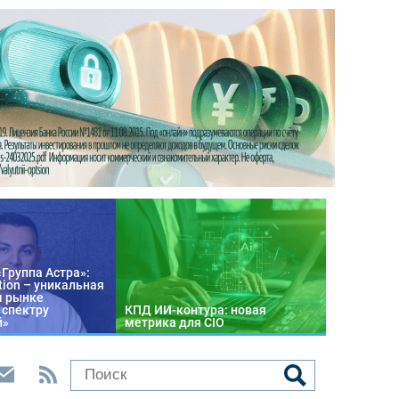
«Группа Астра»:
tion – уникальная
м рынке
 спектру
КПД ИИ-контура: новая
й»
метрика для CIO