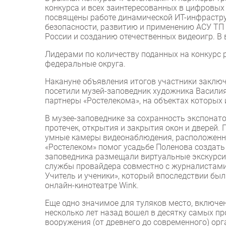
конкурса и всех заинтересованных в цифровых 
посвящены работе динамической ИТ-инфраст
безопасности, развитию и применению АСУ ТП
России и созданию отечественных видеоигр. В 
Лидерами по количеству поданных на конкурс
федеральные округа.
Накануне объявления итогов участники заключ
посетили музей-заповедник художника Василия
партнеры «Ростелекома», на объектах которы
В музее-заповеднике за сохранность экспонат
протечек, открытия и закрытия окон и дверей. 
умные камеры видеонаблюдения, расположенны
«Ростелеком» помог усадьбе Поленова создать
заповедника размещали виртуальные экскурсии.
службы провайдера совместно с журналистами
Учитель и ученики», который впоследствии бы
онлайн-кинотеатре Wink.
Еще одно значимое для туляков место, включе
несколько лет назад вошел в десятку самых п
вооружения (от древнего до современного) о