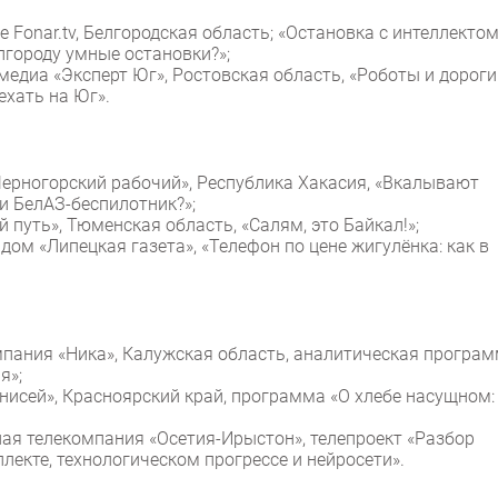
ие Fonar.tv, Белгородская область; «Остановка с интеллектом
лгороду умные остановки?»;
 медиа «Эксперт Юг», Ростовская область, «Роботы и дороги
хать на Юг».
«Черногорский рабочий», Республика Хакасия, «Вкалывают
ли БелАЗ-беспилотник?»;
ый путь», Тюменская область, «Салям, это Байкал!»;
 дом «Липецкая газета», «Телефон по цене жигулёнка: как в
мпания «Ника», Калужская область, аналитическая програ
я»;
Енисей», Красноярский край, программа «О хлебе насущном:
ная телекомпания «Осетия-Ирыстон», телепроект «Разбор
лекте, технологическом прогрессе и нейросети».