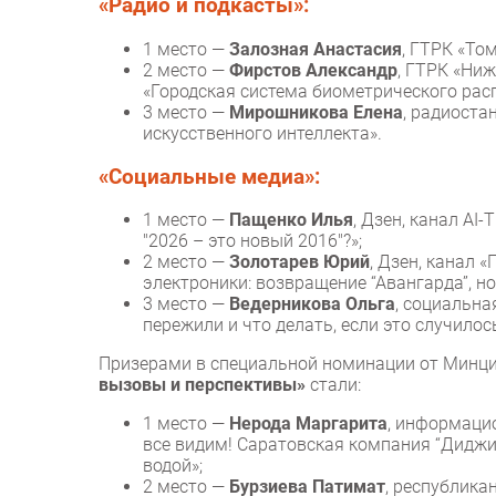
«Радио и подкасты»:
1 место —
Залозная Анастасия
, ГТРК «То
2 место —
Фирстов Александр
, ГТРК «Ни
«Городская система биометрического рас
3 место —
Мирошникова Елена
, радиоста
искусственного интеллекта».
«Социальные медиа»:
1 место —
Пащенко Илья
, Дзен, канал AI
"2026 – это новый 2016"?»;
2 место —
Золотарев Юрий
, Дзен, канал 
электроники: возвращение “Авангарда”, н
3 место —
Ведерникова Ольга
, социальна
пережили и что делать, если это случило
Призерами в специальной номинации от Минц
вызовы и перспективы»
стали:
1 место —
Нерода Маргарита
, информацио
все видим! Саратовская компания “Диджи
водой»;
2 место —
Бурзиева Патимат
, республика