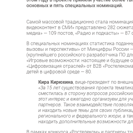
основных и пять специальных номинаций.
Самой массовой традиционно стала номинация
видеоконтент в СМИ» представлено 282 сюжета
медиа» — 109 постов, «Радио и подкасты» — 87
В специальных номинациях статистика поданны
вызовы и перспективы» от Минцифры России — 
(крупнейшего российского разработчика ПО дл
«Игровые возможности: настоящее и будущее от
«Цифровизация отраслей» от В2В «Ростелекома»
детей в цифровой среде — 80.
Кира Кирюхина
, вице-президент по внеш
«За 15 лет существования проекта тематик
сместилась в сторону вопросов российск
этот интерес и ежегодно организуем для у
партнеров. Такое взаимодействие позвол
и находить новые темы для своих публика
регионального и федерального жюри, а так
находить дополнительные возможности дл
В рамках конкурса «Ростелеком» и партнеры 