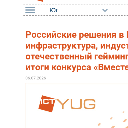
РУБРИКИ
Российские решения в 
Импорто­замещение
Маркетин
инфраструктура, индус
Автоматизация
Торговые
Промышленности
отечественный геймин
Оборудов
Интернет
итоги конкурса «Вмест
ПО
Мобильная связь
Outsourci
06.07.2026
Фиксированная связь
Кадры
Интеграция
Регулиро
Рынок ПК