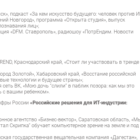
мск», подкаст «За кем искусство будущего: человек против И
жний Новгород», программа «Открыта студия», выпуск
познавания лиц»;
нция «DFM. Ставрополь», радиошоу «ПотрЕндим. Новости
-TREND, Краснодарский край, «Стоит ли участвовать в тренде
«Город Зoлотой», Хабаровский край, «Восстание российской
овые технологии и будущее страны»;
я сеть ВК, «Мою дочь “слили” в паблик позора: как мы это
сь с вашим ребенком».
ифры России
«Российские решения для ИТ-индустрии:
нное агентство «Бизнес-вектор», Саратовская область, «М
тал Скрипка” обучает компьютерное зрение на земле и под
нская государственная вещательная компания «Дагестан»,