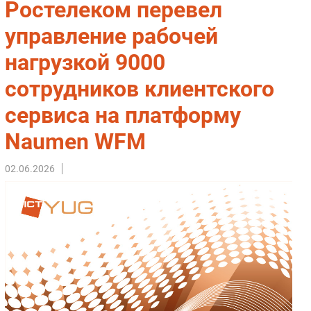
Ростелеком перевел
Импорто­замещение
управление рабочей
Автоматизация Промышленности
нагрузкой 9000
Интернет
Мобильная связь
сотрудников клиентского
Фиксированная связь
сервиса на платформу
Интеграция
Рынок ПК
Naumen WFM
Маркетинг
02.06.2026
Торговые сети
Оборудование
ПО
Outsourcing
Кадры
Регулирование
Финансы
Web