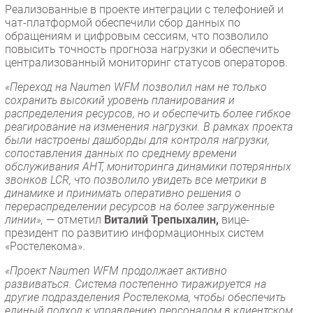
Реализованные в проекте интеграции с телефонией и
чат-платформой обеспечили сбор данных по
обращениям и цифровым сессиям, что позволило
повысить точность прогноза нагрузки и обеспечить
централизованный мониторинг статусов операторов.
«Переход на Naumen WFM позволил нам не только
сохранить высокий уровень планирования и
распределения ресурсов, но и обеспечить более гибкое
реагирование на изменения нагрузки. В рамках проекта
были настроены дашборды для контроля нагрузки,
сопоставления данных по среднему времени
обслуживания AHT, мониторинга динамики потерянных
звонков LCR, что позволило увидеть все метрики в
динамике и принимать оперативно решения о
перераспределении ресурсов на более загруженные
линии»,
— отметил
Виталий Трепыхалин,
вице-
президент по развитию информационных систем
«Ростелекома».
«Проект Naumen WFM продолжает активно
развиваться. Система постепенно тиражируется на
другие подразделения Ростелекома, чтобы обеспечить
единый подход к управлению персоналом в клиентском