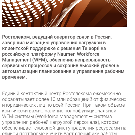
Безопасность
Инновации
CIO/Управление ИТ
Гаджеты
Ростелеком, ведущий оператор связи в России,
Здоровье
завершил миграцию управления нагрузкой в
клиентской поддержке с решения Teleopti на
российскую платформу Naumen Workforce
РАЗДЕЛЫ
Management (WFM), обеспечив непрерывность
сервисных процессов и сохранив высокий уровень
автоматизации планирования и управления рабочим
Новости
временем.
Аналитика
Интервью
Единый контактный центр Ростелекома ежемесячно
Мероприятия
обрабатывает более 10 млн обращений от физических
и юридических лиц по всей России. При таком объеме
Проекты
критически важно наличие полнофункциональной
IT класс
WFM-системы (Workforce Management — система
Тестовый стенд
управления рабочей нагрузкой персонала), которая
обеспечивает сквозной цикл управления ресурсами на
Каталог компаний
единой платформе и учитывает специфику работы