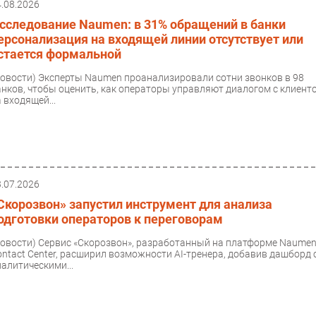
4.08.2026
сследование Naumen: в 31% обращений в банки
ерсонализация на входящей линии отсутствует или
стается формальной
Новости)
Эксперты Naumen проанализировали сотни звонков в 98
анков, чтобы оценить, как операторы управляют диалогом с клиент
 входящей...
3.07.2026
Скорозвон» запустил инструмент для анализа
одготовки операторов к переговорам
Новости)
Сервис «Скорозвон», разработанный на платформе Naume
ontact Center, расширил возможности AI-тренера, добавив дашборд 
налитическими...