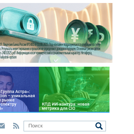
«Группа Астра»:
tion – уникальная
м рынке
 спектру
КПД ИИ-контура: новая
й»
метрика для CIO