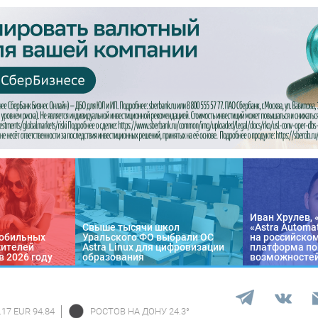
Иван Хрулев, 
Свыше тысячи школ
«Astra Automa
обильных
Уральского ФО выбрали ОС
на российско
жителей
Astra Linux для цифровизации
платформа по
в 2026 году
образования
возможносте
.17 EUR 94.84
РОСТОВ НА ДОНУ
24.3
°