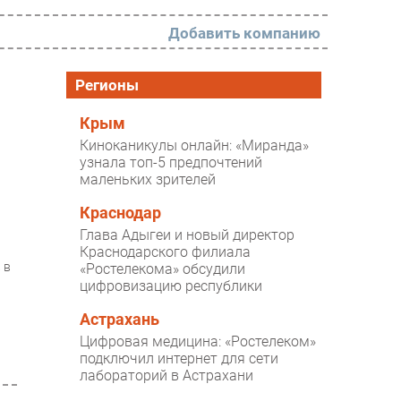
Добавить компанию
РАЗДЕЛЫ
Регионы
Новости
Крым
Киноканикулы онлайн: «Миранда»
Аналитика
узнала топ-5 предпочтений
маленьких зрителей
Интервью
Мероприятия
Краснодар
Глава Адыгеи и новый директор
Проекты
Краснодарского филиала
n
 в
«Ростелекома» обсудили
IT класс
цифровизацию республики
Тестовый стенд
Астрахань
Каталог компаний
Цифровая медицина: «Ростелеком»
подключил интернет для сети
лабораторий в Астрахани