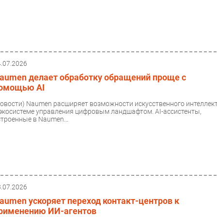
4.07.2026
aumen делает обработку обращений проще с
омощью AI
Новости)
Naumen расширяет возможности искусственного интеллек
 экосистеме управления цифровым ландшафтом. AI-ассистенты,
строенные в Naumen...
3.07.2026
aumen ускоряет переход контакт-центров к
рименению ИИ-агентов