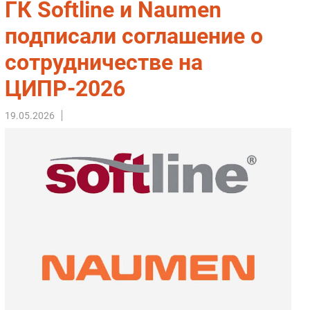
ГК Softline и Naumen
Импорто­замещение
подписали соглашение о
Автоматизация Промышленности
сотрудничестве на
Интернет
Мобильная связь
ЦИПР-2026
Фиксированная связь
Интеграция
19.05.2026
Рынок ПК
Маркетинг
Торговые сети
Оборудование
ПО
Outsourcing
Кадры
Регулирование
Финансы
Web