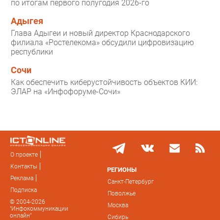
по итогам первого полугодия 2026-го
Адыгея
Глава Адыгеи и новый директор Краснодарского
филиала «Ростелекома» обсудили цифровизацию
республики
Сочи
Как обеспечить киберустойчивость объектов КИИ:
ЭЛАР на «Инфофоруме-Сочи»
О проекте
Контакты
РЕГИОНЫ
Реклама
Санкт-Петербург
Подписка
Поволжье
© 2004-2026
Москва
"Инфокоммуникации
онлайн"
Сибирь