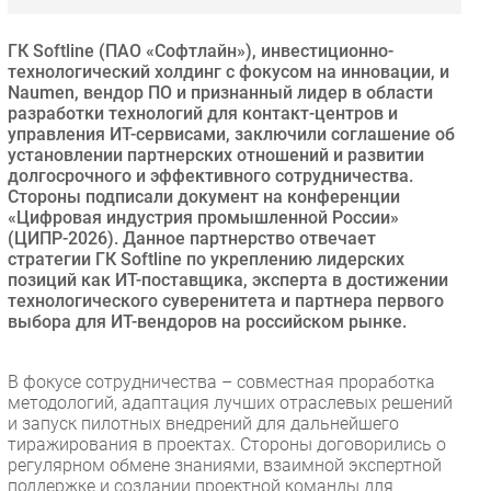
Безопасность
ГК Softline (ПАО «Софтлайн»), инвестиционно-
Инновации
технологический холдинг с фокусом на инновации, и
CIO/Управление ИТ
Naumen, вендор ПО и признанный лидер в области
разработки технологий для контакт-центров и
Гаджеты
управления ИТ-сервисами, заключили соглашение об
Здоровье
установлении партнерских отношений и развитии
долгосрочного и эффективного сотрудничества.
Стороны подписали документ на конференции
РАЗДЕЛЫ
«Цифровая индустрия промышленной России»
(ЦИПР-2026). Данное партнерство отвечает
стратегии ГК Softline по укреплению лидерских
Новости
позиций как ИТ-поставщика, эксперта в достижении
Аналитика
технологического суверенитета и партнера первого
Интервью
выбора для ИТ-вендоров на российском рынке.
Мероприятия
В фокусе сотрудничества – совместная проработка
Проекты
методологий, адаптация лучших отраслевых решений
IT класс
и запуск пилотных внедрений для дальнейшего
Тестовый стенд
тиражирования в проектах. Стороны договорились о
регулярном обмене знаниями, взаимной экспертной
Каталог компаний
поддержке и создании проектной команды для