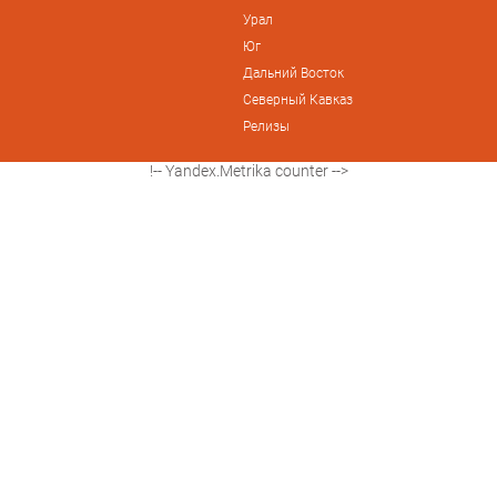
Урал
Юг
Дальний Восток
Северный Кавказ
Релизы
!-- Yandex.Metrika counter -->