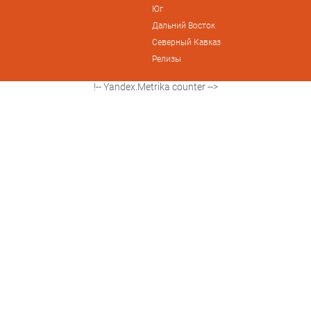
Юг
Дальний Восток
Северный Кавказ
Релизы
!-- Yandex.Metrika counter -->