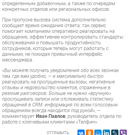
определенным добавочным, а также по очередям
Безопасность
конкретных отделов или региональных офисов.
Инновации
При пропуске вызова система дополнительно
CIO/Управление ИТ
сообщает время ожидания ответа: так сервис
помогает компаниям оперативно реагировать на
Гаджеты
обращения, эффективнее контролировать стандарты
Здоровье
обслуживания и повышать продуктивность
сотрудников, которые теперь могут работать с
данными, не покидая привычный интерфейс
РАЗДЕЛЫ
мессенджера.
«Вы можете получать уведомления обо всех звонках
Новости
там, где вам удобно, — и максимально быстро
Аналитика
реагировать на пропущенные вызовы, негативные
отзывы и недовольство клиентов, отраженные в
Интервью
резюме разговоров. Больше не нужно «вручную»
Мероприятия
прослушивать записи или отслеживать статистику
обращений в CRM: информация по всем голосовым
Проекты
обращениям всегда находится под рукой»
, —
IT класс
комментирует
Иван Павлов
, руководитель отдела по
Тестовый стенд
работе с ключевыми клиентами «Телфин».
Каталог компаний
ОТПРАВИТЬ: