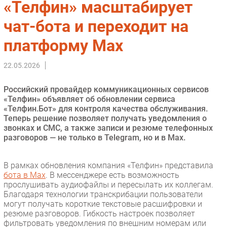
«Телфин» масштабирует
Импорто­замещение
чат-бота и переходит на
Автоматизация Промышленности
платформу Max
Интернет
Мобильная связь
22.05.2026
Фиксированная связь
Интеграция
Российский провайдер коммуникационных сервисов
Рынок ПК
«Телфин» объявляет об обновлении сервиса
«Телфин.Бот» для контроля качества обслуживания.
Маркетинг
Теперь решение позволяет получать уведомления о
Торговые сети
звонках и СМС, а также записи и резюме телефонных
разговоров — не только в Telegram, но и в Max.
Оборудование
ПО
В рамках обновления компания «Телфин» представила
Outsourcing
бота в Max
. В мессенджере есть возможность
Кадры
прослушивать аудиофайлы и пересылать их коллегам.
Благодаря технологии транскрибации пользователи
Регулирование
могут получать короткие текстовые расшифровки и
Финансы
резюме разговоров. Гибкость настроек позволяет
фильтровать уведомления по внешним номерам или
Web