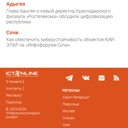
Адыгея
Глава Адыгеи и новый директор Краснодарского
филиала «Ростелекома» обсудили цифровизацию
республики
Сочи
Как обеспечить киберустойчивость объектов КИИ:
ЭЛАР на «Инфофоруме-Сочи»
О проекте
Контакты
РЕГИОНЫ
Реклама
Санкт-Петербург
Подписка
Поволжье
© 2004-2026
Москва
"Инфокоммуникации
онлайн"
Сибирь
Урал