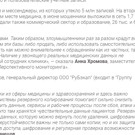
 и пользовательские учетные записи.
 и мессенджеры, из которых утекло 5 млн записей. На вто
ем месте медицина, в июне мошенники выложили в сеть 1,7
дали также коммерческий сектор и образование, 26 тыс. и 
ами. Таким образом, злоумышленники раз за разом крадут в
м эти базы либо продать, либо использовать самостоятельно
ь как можно внимательнее к обращениям как из частных, та
 Наличие у звонящего реальных медицинских данных не
ий сотрудник клиники», —
сказала
Анна Хромова
, заместите
Перспективного мониторинга».
, генеральный директор ООО "РуБэкап" (входит в "Группу
и из сферы медицины и здравоохранения и здесь важно
Системы резервного копирования помогают сильно снизить
ть данные, сервисы и рабочие процессы после сбоя, атаки 
 что там хранятся чувствительные данные пациентов. Резерв
данных, которую можно вернуть после удаления, шифровани
ерустойчивости важны не только сами копии, но и их защита
ав доступа, шифрование и регулярная проверка возможности
знецов
.