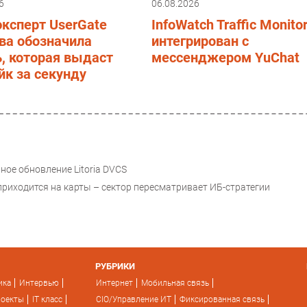
6
06.08.2026
ксперт UserGate
InfoWatch Traffic Monito
ва обозначила
интегрирован с
, которая выдаст
мессенджером YuChat
к за секунду
ое обновление Litoria DVCS
приходится на карты – сектор пересматривает ИБ-стратегии
РУБРИКИ
ика
Интервью
Интернет
Мобильная связь
роекты
IT класс
CIO/Управление ИТ
Фиксированная связь