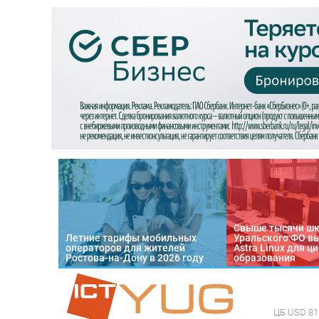
Свыше тысячи ш
Летние тарифы мобильных
Уральского ФО в
операторов для жителей
Astra Linux для 
Ростова-на-Дону в 2026 году
образования
ЦБ
USD 81