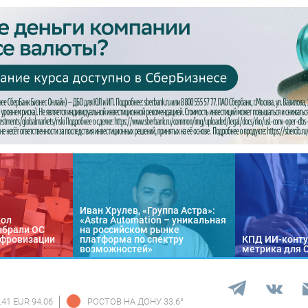
Иван Хрулев, «Группа Астра»:
кол
«Astra Automation – уникальная
ыбрали ОС
на российском рынке
цифровизации
платформа по спектру
КПД ИИ-конту
возможностей»
метрика для 
.41 EUR 94.06
РОСТОВ НА ДОНУ
33.6
°