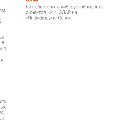
Как обеспечить киберустойчивость
ром
объектов КИИ: ЭЛАР на
«Инфофоруме-Сочи»
6
се
 в
к и
ль
или
ные
я,
, а