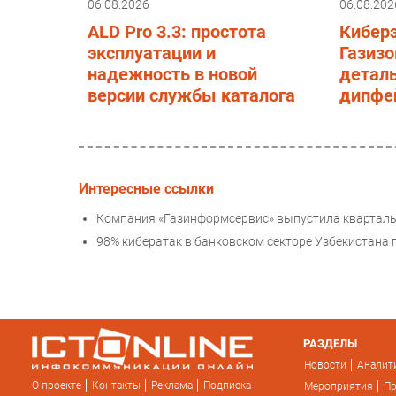
06.08.2026
06.08.202
ALD Pro 3.3: простота
Киберэ
эксплуатации и
Газизо
надежность в новой
деталь
версии службы каталога
дипфей
Интересные ссылки
Компания «Газинформсервис» выпустила квартальн
98% кибератак в банковском секторе Узбекистана 
РАЗДЕЛЫ
Новости
Аналит
О проекте
Контакты
Реклама
Подписка
Мероприятия
П