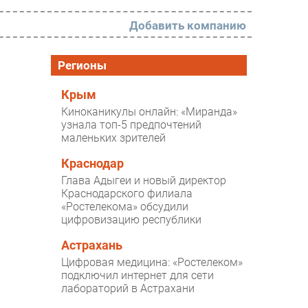
Добавить компанию
РАЗДЕЛЫ
Регионы
Новости
Крым
Киноканикулы онлайн: «Миранда»
Аналитика
узнала топ-5 предпочтений
маленьких зрителей
Интервью
Мероприятия
Краснодар
Глава Адыгеи и новый директор
Проекты
Краснодарского филиала
«Ростелекома» обсудили
IT класс
цифровизацию республики
Тестовый стенд
Астрахань
Каталог компаний
Цифровая медицина: «Ростелеком»
подключил интернет для сети
лабораторий в Астрахани