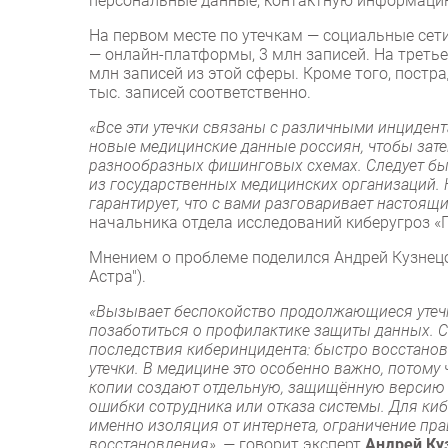
персональные данные, контактную информацию
На первом месте по утечкам — социальные сети
— онлайн-платформы, 3 млн записей. На треть
млн записей из этой сферы. Кроме того, постра
тыс. записей соответственно.
«Все эти утечки связаны с различными инцидент
новые медицинские данные россиян, чтобы зате
разнообразных фишинговых схемах. Следует быт
из государственных медицинских организаций.
гарантирует, что с вами разговаривает настоящ
начальника отдела исследований киберугроз «
Мнением о проблеме поделился Андрей Кузнецов
Астра").
«Вызывает беспокойство продолжающиеся утечк
позаботиться о профилактике защиты данных. 
последствия киберинцидента: быстро восстанови
утечки. В медицине это особенно важно, потому
копии создают отдельную, защищённую версию 
ошибки сотрудника или отказа системы. Для киб
именно изоляция от интернета, ограничение пр
восстановления», —
говорит эксперт
Андрей Ку