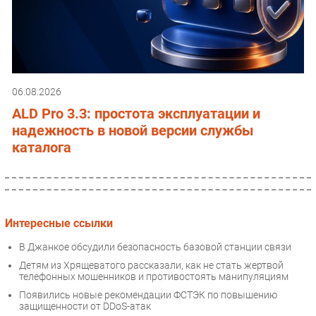
06.08.2026
ALD Pro 3.3: простота эксплуатации и
надежность в новой версии службы
каталога
Интересные ссылки
В Джанкое обсудили безопасность базовой станции связи
Детям из Хрящеватого рассказали, как не стать жертвой
телефонных мошенников и противостоять манипуляциям
Появились новые рекомендации ФСТЭК по повышению
защищенности от DDoS-атак