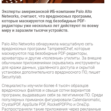
Безопасность
Эксперты американской ИБ-компании Palo Alto
Инновации
Networks, считают, что вредоносных программ,
CIO/Управление ИТ
которые маскируются под безобидные PDF-
редакторы уже несколько лет действуют по всему
Гаджеты
миру и заразили тысячи устройств.
Здоровье
Palo Alto Networks обнаружила масштабную сеть
РАЗДЕЛЫ
вредоносных программ TamperedChef, которые
маскируются под безобидные PDF-редакторы,
архиваторы и другие «полезные» утилиты. За внешне
Новости
обычными приложениями скрывались инструменты
Аналитика
для кражи данных, удалённого доступа и скрытой
установки дополнительного вредоносного ПО, пишет
Интервью
Securitylab.
Мероприятия
Специалисты изучили более 4 тысяч образцов
Проекты
вредоносных файлов и свыше сотни вариантов
IT класс
программ, выдававших себя за легитимное ПО. Среди
популярных приманок фигурировали Calendaromatic,
Тестовый стенд
CrystalPDF, AppSuite PDF, RocketPDFPro и OneZip.
Каталог компаний
Распространяли такие приложения через рекламные