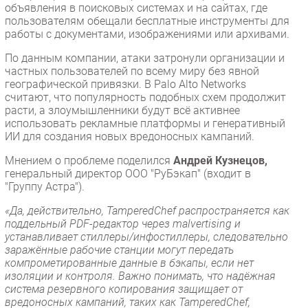
объявления в поисковых системах и на сайтах, где
пользователям обещали бесплатные инструменты для
работы с документами, изображениями или архивами.
По данным компании, атаки затронули организации и
частных пользователей по всему миру без явной
географической привязки. В Palo Alto Networks
считают, что популярность подобных схем продолжит
расти, а злоумышленники будут всё активнее
использовать рекламные платформы и генеративный
ИИ для создания новых вредоносных кампаний.
Мнением о проблеме поделился
Андрей Кузнецов,
генеральный директор ООО "РуБэкап" (входит в
"Группу Астра").
«Да, действительно, TamperedChef распространяется как
поддельный PDF-редактор через malvertising и
устанавливает стиллеры/инфостиллеры, следовательно
заражённые рабочие станции могут передать
компрометированные данные в бэкапы, если нет
изоляции и контроля. Важно понимать, что надёжная
система резервного копирования защищает от
вредоносных кампаний, таких как TamperedChef,