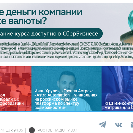
Иван Хрулев, «Группа Астра»:
кол
«Astra Automation – уникальная
ыбрали ОС
на российском рынке
цифровизации
платформа по спектру
КПД ИИ-конту
возможностей»
метрика для 
.41 EUR 94.06
РОСТОВ НА ДОНУ
30.1
°