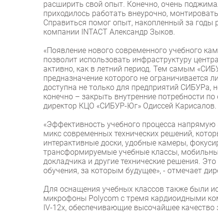
расширить свой опыт. Конечно, очень поджима
приходилось работать внеурочно, монтировать
Справиться помог опыт, накопленный за годы 
компании INTACT Александр Зыков.
«Появление нового современного учебного кам
позволит использовать инфраструктуру центра
активно, как в летний период. Тем самым «СИ
предназначение которого не ограничивается 
доступна не только для предприятий СИБУРа, но
конечно – закрыть внутренние потребности по
директор КЦО «СИБУР-Юг» Одиссей Карисалов.
«Эффективность учебного процесса напрямую з
микс современных технических решений, котор
интерактивные доски, удобные камеры, фокуси
трансформируемые учебные классы, мобильны
докладчика и другие технические решения. Это 
обучения, за которым будущее», - отмечает ди
Для оснащения учебных классов также были 
микрофоны Polycom с тремя кардиоидными ко
IV-12x, обеспечивающие высочайшее качество з