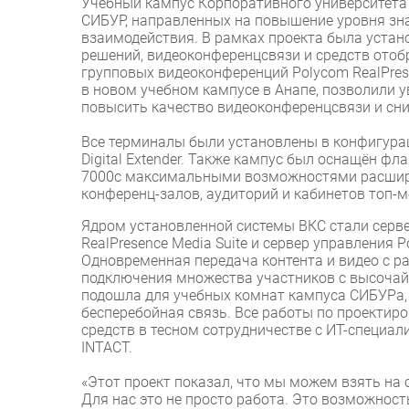
Учебный кампус Корпоративного университета
СИБУР, направленных на повышение уровня зн
взаимодействия. В рамках проекта была уста
решений, видеоконференцсвязи и средств ото
групповых видеоконференций Polycom RealPrese
в новом учебном кампусе в Анапе, позволили 
повысить качество видеоконференцсвязи и сн
Все терминалы были установлены в конфигурац
Digital Extender. Также кампус был оснащён ф
7000с максимальными возможностями расшире
конференц-залов, аудиторий и кабинетов топ-
Ядром установленной системы ВКС стали серве
RealPresence Media Suite и сервер управления Po
Одновременная передача контента и видео с 
подключения множества участников с высочай
подошла для учебных комнат кампуса СИБУРа, 
бесперебойная связь. Все работы по проектир
средств в тесном сотрудничестве с ИТ-специа
INTACT.
«Этот проект показал, что мы можем взять на 
Для нас это не просто работа. Это возможнос