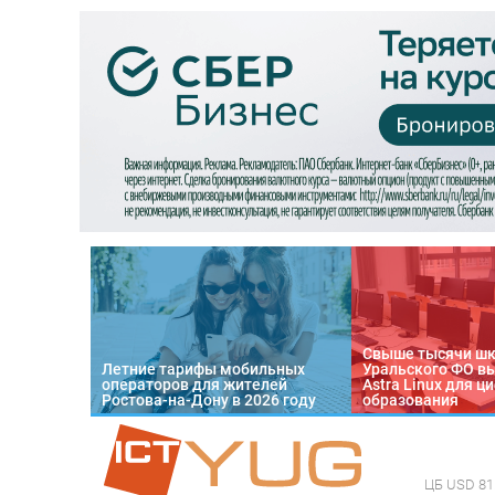
Свыше тысячи ш
Летние тарифы мобильных
Уральского ФО в
операторов для жителей
Astra Linux для 
Ростова-на-Дону в 2026 году
образования
ЦБ
USD 81