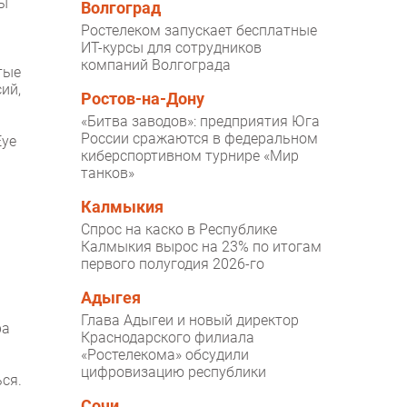
пы
Волгоград
Ростелеком запускает бесплатные
ИТ-курсы для сотрудников
компаний Волгограда
тые
ий,
Ростов-на-Дону
«Битва заводов»: предприятия Юга
России сражаются в федеральном
Eye
киберспортивном турнире «Мир
танков»
Калмыкия
Спрос на каско в Республике
Калмыкия вырос на 23% по итогам
первого полугодия 2026-го
Адыгея
Глава Адыгеи и новый директор
ра
Краснодарского филиала
«Ростелекома» обсудили
цифровизацию республики
ся.
Сочи