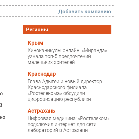
Добавить компанию
РАЗДЕЛЫ
Регионы
Новости
Крым
Киноканикулы онлайн: «Миранда»
Аналитика
узнала топ-5 предпочтений
маленьких зрителей
Интервью
Мероприятия
Краснодар
Глава Адыгеи и новый директор
Проекты
Краснодарского филиала
«Ростелекома» обсудили
но
IT класс
цифровизацию республики
й
Тестовый стенд
Астрахань
Каталог компаний
ено
Цифровая медицина: «Ростелеком»
подключил интернет для сети
лабораторий в Астрахани