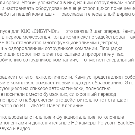
ли сроки. Чтобы уложиться в них, нашим сотрудникам час
 и настраивать оборудование в ещё строящихся помещени
работы нашей команды», — рассказал генеральный директо
пуса для КЦО «СИБУР-Юг» — это важный шаг вперед. Камп
 в период межсезонья, когда комплекс не задействован та
БУР-Юг» становится многофункциональным центром,
лишь оздоровлением сотрудников компании. Площадка
 и для сторонних клиентов, однако в приоритете у нас,
 обучению сотрудников компании», — отметил генеральный
ависит от его технологичности. Кампус представляет соб
ый в комплексе рождает новый подход к образованию. Это
рующиеся на спикере автоматически, полностью
е носители вместо бумажных, синхронный перевод
не просто набор систем, это действительно тот стандарт
ректор по ИТ СИБУРа Павел Клепинин.
использованы стильные и функциональные потолочные
мпонентами и дополнительные HD-камеры Polycom EagleEy
вука и видео.