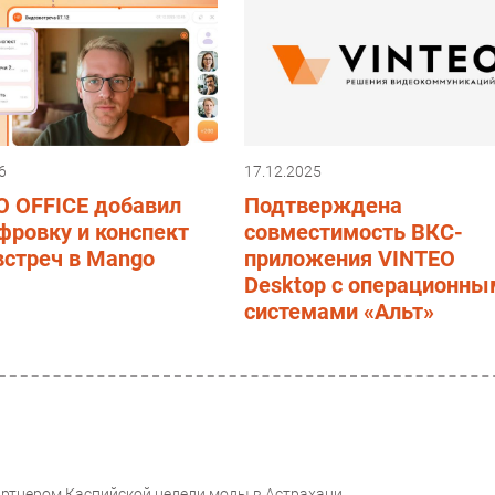
6
17.12.2025
 OFFICE добавил
Подтверждена
фровку и конспект
совместимость ВКС-
встреч в Mango
приложения VINTEO
Desktop с операционны
системами «Альт»
ртнером Каспийской недели моды в Астрахани