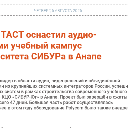
ЧЕТВЕРГ, 6 АВГУСТА 2026
NTACT оснастил аудио-
г
Финансы
и учебный кампус
 сети
Web
ситета СИБУРа в Анапе
ание
Безопасность
Инновации
ng
CIO/Управление ИТ
 лидер в области аудио, видеорешений и объединённой
ин из крупнейших системных интеграторов России, успеш
Гаджеты
х систем в рамках строительства современного учебного
е КЦО «СИБУР-Юг» в Анапе. Проект был завершён в сжаты
вание
Здоровье
сего 47 дней. Большая часть работ осуществлялась
нее в этом году оборудование Polycom было также внедр