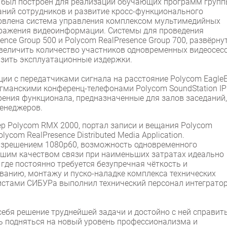
 был построен для реализации обучающих программ груп
аний сотрудников и развитие кросс-функционального
новлена система управления комплексом мультимедийных
бражения видеоинформации. Системы для проведения
nce Group 500 и Polycom RealPresence Group 700, развёрну
увеличить количество участников одновременных видеосесс
изить эксплуатационные издержки.
ии с передатчиками сигнала на расстояние Polycom Eagle
лагманскими конференц-телефонами Polycom SoundStation IP
ния функционала, предназначенные для залов заседаний,
менеджеров.
р Polycom RMX 2000, портал записи и вещания Polycom
lycom RealPresence Distributed Media Application.
разрешением 1080p60, возможность одновременного
шим качеством связи при наименьших затратах идеально
где постоянно требуется безупречная чёткость и
ованию, монтажу и пуско-наладке комплекса технических
листами СИБУРа выполнил технический персонал интеграто
себя решение труднейшей задачи и достойно с ней справить
ть подняться на новый уровень профессионализма и