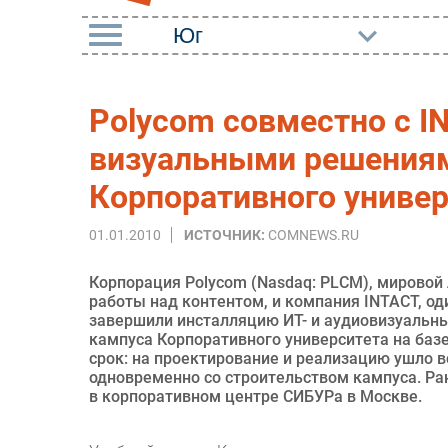
РУБРИКИ
Polycom совместно с I
Импорто­замещение
Маркетин
визуальными решениям
Автоматизация
Торговые
Промышленности
Корпоративного универ
Оборудов
Интернет
01.01.2010
ИСТОЧНИК:
COMNEWS.RU
ПО
Мобильная связь
Outsourci
Корпорация Polycom (Nasdaq: PLCM), мировой
Фиксированная связь
работы над контентом, и компания INTACT, од
Кадры
завершили инсталляцию ИТ- и аудиовизуальны
Интеграция
кампуса Корпоративного университета на баз
Регулиро
срок: на проектирование и реализацию ушло в
Рынок ПК
одновременно со строительством кампуса. Ра
в корпоративном центре СИБУРа в Москве.