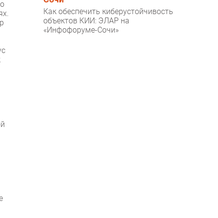
то
Как обеспечить киберустойчивость
ях.
объектов КИИ: ЭЛАР на
р
«Инфофоруме-Сочи»
ус
к
ой
e