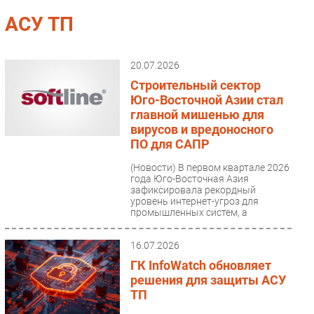
Импорто­замещение
АСУ ТП
Автоматизация Промышленности
Интернет
20.07.2026
Мобильная связь
Строительный сектор
Фиксированная связь
Юго-Восточной Азии стал
главной мишенью для
Интеграция
вирусов и вредоносного
Рынок ПК
ПО для САПР
Маркетинг
(Новости)
В первом квартале 2026
Торговые сети
года Юго-Восточная Азия
зафиксировала рекордный
Оборудование
уровень интернет-угроз для
промышленных систем, а
ПО
строительные...
Outsourcing
16.07.2026
Кадры
ГК InfoWatch обновляет
Регулирование
решения для защиты АСУ
Финансы
ТП
Web