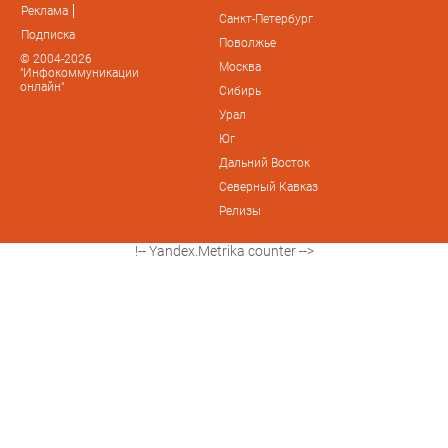
Реклама
Санкт-Петербург
Подписка
Поволжье
© 2004-2026
Москва
"Инфокоммуникации
онлайн"
Сибирь
Урал
Юг
Дальний Восток
Северный Кавказ
Релизы
!-- Yandex.Metrika counter -->