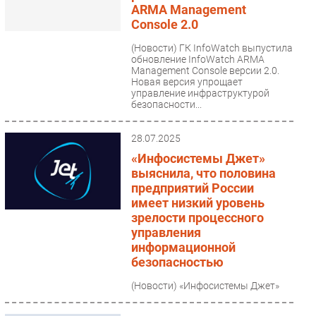
ARMA Management
Console 2.0
(Новости)
ГК InfoWatch выпустила
обновление InfoWatch ARMA
Management Console версии 2.0.
Новая версия упрощает
управление инфраструктурой
безопасности...
28.07.2025
«Инфосистемы Джет»
выяснила, что половина
предприятий России
имеет низкий уровень
зрелости процессного
управления
информационной
безопасностью
(Новости)
«Инфосистемы Джет»
опубликовала результаты
исследования состояния