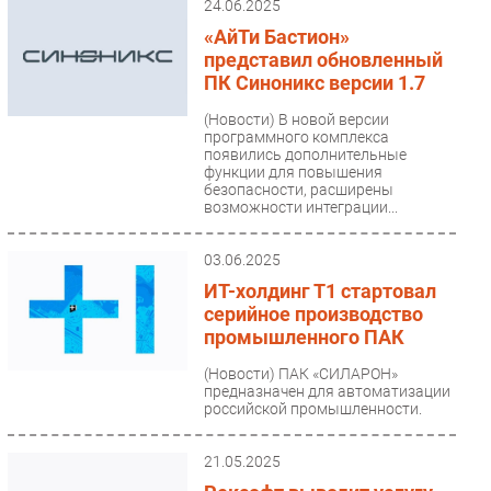
кибербезопасности в
24.06.2025
промышленном секторе России.
«АйТи Бастион»
Эксперты выяснили,...
представил обновленный
ПК Синоникс версии 1.7
(Новости)
В новой версии
программного комплекса
появились дополнительные
функции для повышения
безопасности, расширены
возможности интеграции...
03.06.2025
ИТ-холдинг Т1 стартовал
серийное производство
промышленного ПАК
(Новости)
ПАК «СИЛАРОН»
предназначен для автоматизации
российской промышленности.
21.05.2025