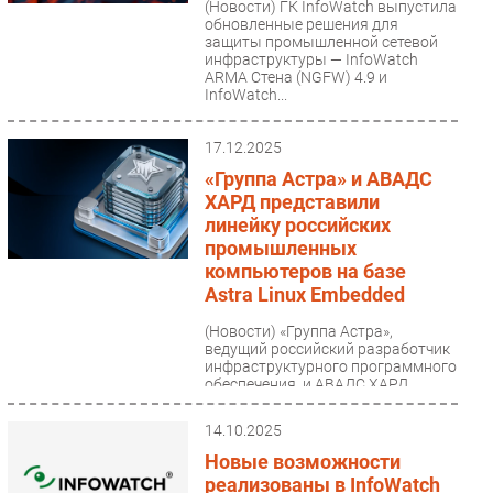
(Новости)
ГК InfoWatch выпустила
обновленные решения для
Безопасность
защиты промышленной сетевой
Инновации
инфраструктуры — InfoWatch
ARMA Стена (NGFW) 4.9 и
CIO/Управление ИТ
InfoWatch...
Гаджеты
17.12.2025
Здоровье
«Группа Астра» и АВАДС
ХАРД представили
РАЗДЕЛЫ
линейку российских
промышленных
Новости
компьютеров на базе
Аналитика
Astra Linux Embedded
Интервью
(Новости)
«Группа Астра»,
ведущий российский разработчик
Мероприятия
инфраструктурного программного
Проекты
обеспечения, и АВАДС ХАРД,
разработчик оборудования...
IT класс
14.10.2025
Тестовый стенд
Новые возможности
Каталог компаний
реализованы в InfoWatch