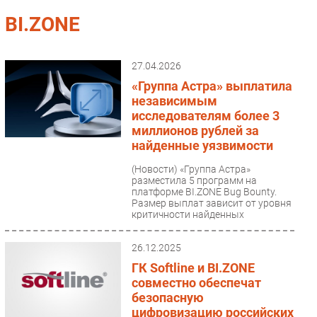
Импорто­замещение
BI.ZONE
Автоматизация Промышленности
Интернет
27.04.2026
Мобильная связь
«Группа Астра» выплатила
Фиксированная связь
независимым
исследователям более 3
Интеграция
миллионов рублей за
Рынок ПК
найденные уязвимости
Маркетинг
(Новости)
«Группа Астра»
Торговые сети
разместила 5 программ на
платформе BI.ZONE Bug Bounty.
Оборудование
Размер выплат зависит от уровня
критичности найденных
ПО
уязвимостей....
Outsourcing
26.12.2025
Кадры
ГК Softline и BI.ZONE
Регулирование
совместно обеспечат
Финансы
безопасную
цифровизацию российских
Web