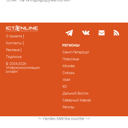
О проекте
Контакты
РЕГИОНЫ
Реклама
Санкт-Петербург
Подписка
Поволжье
© 2004-2026
Москва
"Инфокоммуникации
онлайн"
Сибирь
Урал
Юг
Дальний Восток
Северный Кавказ
Релизы
!-- Yandex.Metrika counter -->