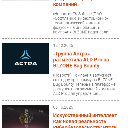
компаний
Безопасность
(Новости)
ГК Softline (ПАО
Инновации
«Софтлайн»), инвестиционно-
технологический холдинг с
CIO/Управление ИТ
фокусом на инновации, и
Гаджеты
компания BI.ZONE подписали
соглашение...
Здоровье
15.12.2025
«Группа Астра»
РАЗДЕЛЫ
разместила ALD Pro на
BI.ZONE Bug Bounty
Новости
(Новости)
Компания запускает
Аналитика
еще одну программу на BI.ZONE
Интервью
Bug Bounty. Теперь на платформе
доступен программный комплекс
Мероприятия
ALD Pro для управления...
Проекты
06.10.2025
IT класс
Искусственный интеллект
Тестовый стенд
как новая реальность
Каталог компаний
кибербезопасности: итоги