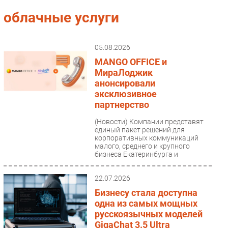
Импорто­замещение
облачные услуги
Автоматизация Промышленности
Интернет
05.08.2026
Мобильная связь
MANGO OFFICE и
Фиксированная связь
МираЛоджик
анонсировали
Интеграция
эксклюзивное
Рынок ПК
партнерство
Маркетинг
(Новости)
Компании представят
Торговые сети
единый пакет решений для
корпоративных коммуникаций
Оборудование
малого, среднего и крупного
бизнеса Екатеринбурга и
ПО
Свердловской...
Outsourcing
22.07.2026
Кадры
Бизнесу стала доступна
Регулирование
одна из самых мощных
Финансы
русскоязычных моделей
GigaChat 3.5 Ultra
Web