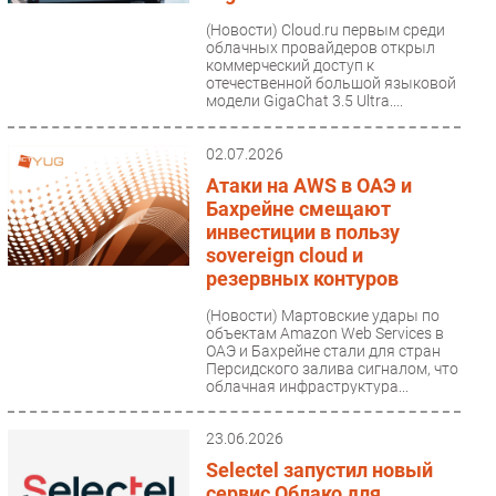
Безопасность
(Новости)
Cloud.ru первым среди
облачных провайдеров открыл
Инновации
коммерческий доступ к
отечественной большой языковой
CIO/Управление ИТ
модели GigaChat 3.5 Ultra....
Гаджеты
Здоровье
02.07.2026
Атаки на AWS в ОАЭ и
Бахрейне смещают
РАЗДЕЛЫ
инвестиции в пользу
sovereign cloud и
Новости
резервных контуров
Аналитика
(Новости)
Мартовские удары по
Интервью
объектам Amazon Web Services в
ОАЭ и Бахрейне стали для стран
Мероприятия
Персидского залива сигналом, что
Проекты
облачная инфраструктура...
IT класс
23.06.2026
Тестовый стенд
Selectel запустил новый
Каталог компаний
сервис Облако для