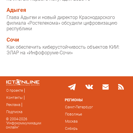
Адыгея
Глава Адыгеи и новый директор Краснодарского
филиала «Ростелекома» обсудили цифровизацию
республики
Сочи
Как обеспечить киберустойчивость объектов КИИ:
ЭЛАР на «Инфофоруме-Сочи»
О проекте
Контакты
РЕГИОНЫ
Реклама
Санкт-Петербург
Подписка
Поволжье
© 2004-2026
Москва
"Инфокоммуникации
онлайн"
Сибирь