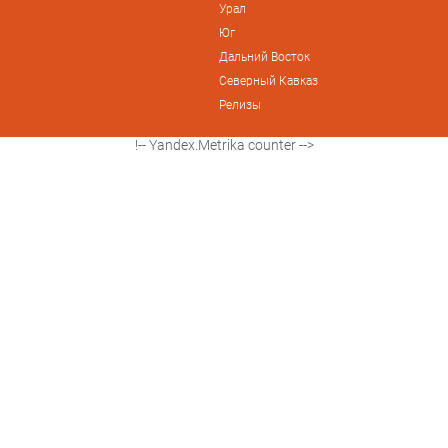
Урал
Юг
Дальний Восток
Северный Кавказ
Релизы
!-- Yandex.Metrika counter -->