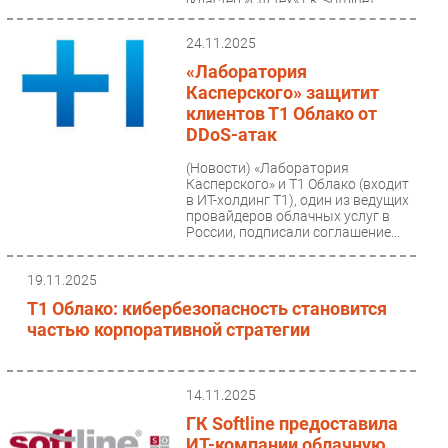
(кластер «СФ Тех» ГК Softline)
помог Faberlic повысить...
24.11.2025
«Лаборатория
Касперского» защитит
клиентов Т1 Облако от
DDoS-атак
(Новости)
«Лаборатория
Касперского» и Т1 Облако (входит
в ИТ-холдинг Т1), один из ведущих
провайдеров облачных услуг в
России, подписали соглашение...
19.11.2025
Т1 Облако: кибербезопасность становится
частью корпоративной стратегии
14.11.2025
ГК Softline предоставила
ИТ-компании облачную