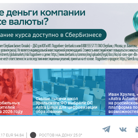
Иван Хрулев, 
Свыше тысячи школ
«Astra Automa
обильных
Уральского ФО выбрали ОС
на российско
жителей
Astra Linux для цифровизации
платформа по
в 2026 году
образования
возможносте
.17 EUR 94.84
РОСТОВ НА ДОНУ
25.0
°