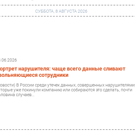
СУББОТА, 8 АВГУСТА 2026
г
Финансы
 сети
Web
3.06.2026
ание
Безопасность
ортрет нарушителя: чаще всего данные сливают
Инновации
вольняющиеся сотрудники
ng
CIO/Управление ИТ
Новости)
В России среди утечек данных, совершенных нарушителями
оторые уже покинули компанию или собираются это сделать, почти
Гаджеты
ловина случаев...
вание
Здоровье