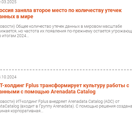
9.03.2025
оссия заняла второе место по количеству утечек
анных в мире
Новости)
Общее количество утечек данных в мировом масштабе
нижается, но частота их появления по-прежнему остается угрожающ
 итогам 2024...
8.10.2024
Т-холдинг Fplus трансформирует культуру работы с
анными с помощью Arenadata Catalog
Новости)
ИТ-холдинг Fplus внедряет Arenadata Catalog (ADC) от
ataCatalog (входит в Группу Arenadata). С помощью решения создан
диная корпоративная...