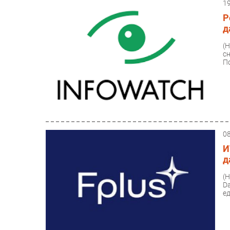
1
Р
д
(
с
По
0
И
д
(
D
е