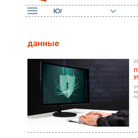
РУБРИКИ
Импорто­замещение
Маркетин
данные
Автоматизация
Торговые
Промышленности
0
Оборудов
Интернет
П
ПО
у
Мобильная связь
Outsourci
(
Фиксированная связь
к
Кадры
по
Интеграция
Регулиро
Рынок ПК