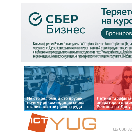
Не сто резюме, а сто друзей:
Летние тарифы м
почему рекомендации снова
операторов для 
стали валютой рынка труда
Ростова-на-Дону 
ЦБ
USD 82