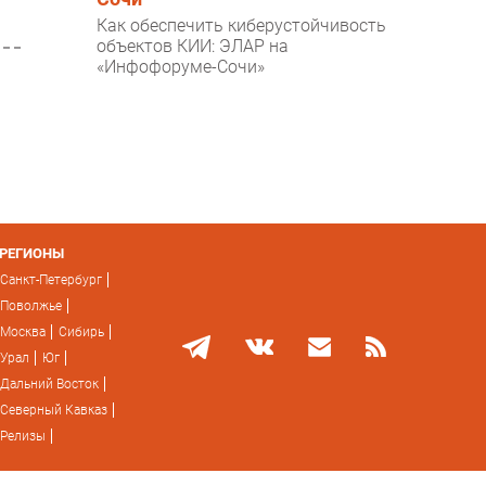
Как обеспечить киберустойчивость
объектов КИИ: ЭЛАР на
«Инфофоруме-Сочи»
РЕГИОНЫ
Санкт-Петербург
Поволжье
Москва
Сибирь
Урал
Юг
Дальний Восток
Северный Кавказ
Релизы