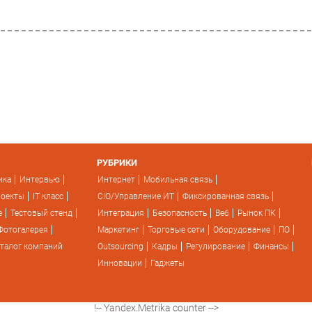
РУБРИКИ
ика
Интервью
Интернет
Мобильная связь
роекты
IT класс
CIO/Управление ИТ
Фиксированная связь
e
Тестовый стенд
Интеграция
Безопасность
Веб
Рынок ПК
Фотогалерея
Маркетинг
Торговые сети
Оборудование
ПО
талог компаний
Outsourcing
Кадры
Регулирование
Финансы
Инновации
Гаджеты
!-- Yandex.Metrika counter -->