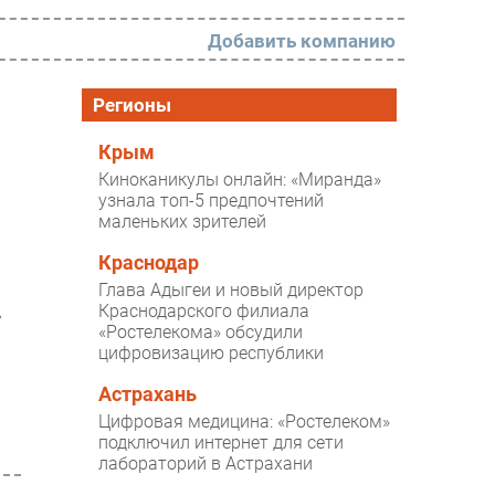
Добавить компанию
РАЗДЕЛЫ
Регионы
Новости
Крым
Киноканикулы онлайн: «Миранда»
Аналитика
узнала топ-5 предпочтений
маленьких зрителей
Интервью
Мероприятия
Краснодар
Глава Адыгеи и новый директор
Проекты
Краснодарского филиала
,
«Ростелекома» обсудили
IT класс
цифровизацию республики
Тестовый стенд
Астрахань
Каталог компаний
Цифровая медицина: «Ростелеком»
подключил интернет для сети
лабораторий в Астрахани