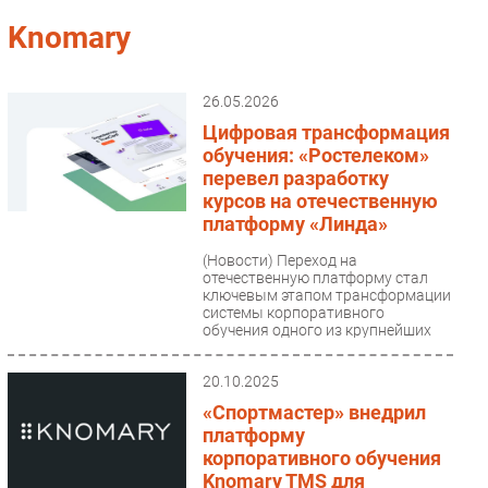
Импорто­замещение
Knomary
Автоматизация Промышленности
Интернет
26.05.2026
Мобильная связь
Цифровая трансформация
Фиксированная связь
обучения: «Ростелеком»
перевел разработку
Интеграция
курсов на отечественную
Рынок ПК
платформу «Линда»
Маркетинг
(Новости)
Переход на
Торговые сети
отечественную платформу стал
ключевым этапом трансформации
Оборудование
системы корпоративного
обучения одного из крупнейших
ПО
телекоммуникационных...
Outsourcing
20.10.2025
Кадры
«Спортмастер» внедрил
Регулирование
платформу
Финансы
корпоративного обучения
Knomary TMS для
Web