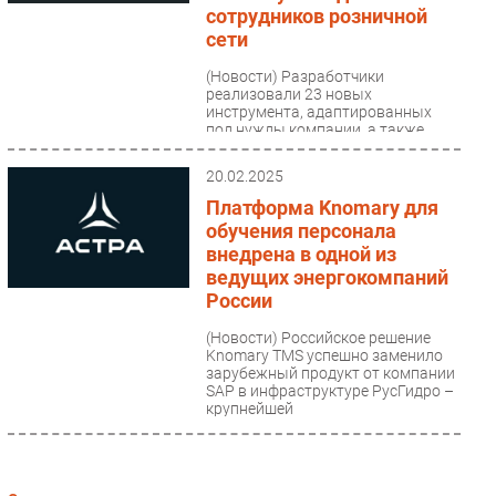
сотрудников розничной
Безопасность
сети
Инновации
(Новости)
Разработчики
CIO/Управление ИТ
реализовали 23 новых
инструмента, адаптированных
Гаджеты
под нужды компании, а также
создали более 140 динамических
Здоровье
групп сотрудников...
20.02.2025
Платформа Knomary для
РАЗДЕЛЫ
обучения персонала
внедрена в одной из
Новости
ведущих энергокомпаний
Аналитика
России
Интервью
(Новости)
Российское решение
Мероприятия
Knomary TMS успешно заменило
зарубежный продукт от компании
Проекты
SAP в инфраструктуре РусГидро –
крупнейшей
IT класс
электроэнергетической...
Тестовый стенд
Каталог компаний