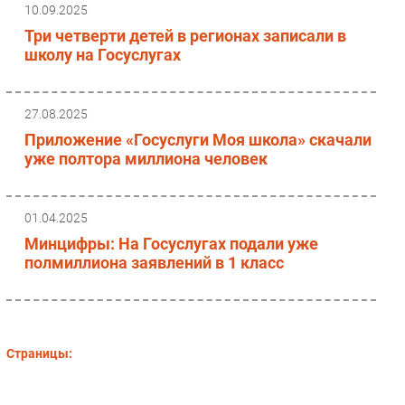
10.09.2025
Безопасность
Три четверти детей в регионах записали в
Инновации
школу на Госуслугах
CIO/Управление ИТ
Гаджеты
27.08.2025
Здоровье
Приложение «Госуслуги Моя школа» скачали
уже полтора миллиона человек
РАЗДЕЛЫ
Новости
01.04.2025
Аналитика
Минцифры: На Госуслугах подали уже
полмиллиона заявлений в 1 класс
Интервью
Мероприятия
Проекты
IT класс
Страницы:
Тестовый стенд
Каталог компаний