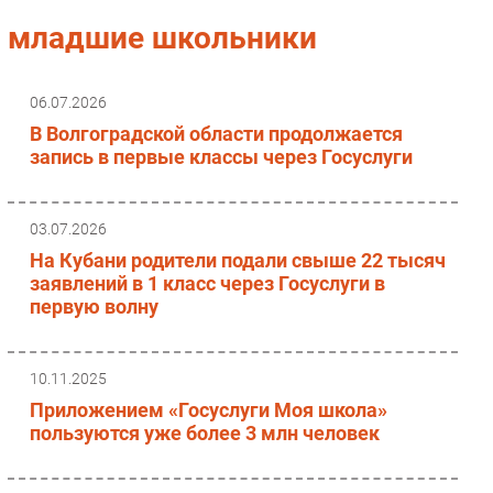
Импорто­замещение
младшие школьники
Автоматизация Промышленности
Интернет
06.07.2026
Мобильная связь
В Волгоградской области продолжается
Фиксированная связь
запись в первые классы через Госуслуги
Интеграция
Рынок ПК
03.07.2026
Маркетинг
На Кубани родители подали свыше 22 тысяч
Торговые сети
заявлений в 1 класс через Госуслуги в
первую волну
Оборудование
ПО
Outsourcing
10.11.2025
Кадры
Приложением «Госуслуги Моя школа»
Регулирование
пользуются уже более 3 млн человек
Финансы
Web