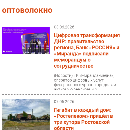
Импорто­замещение
оптоволокно
Автоматизация Промышленности
Интернет
03.06.2026
Мобильная связь
Цифровая трансформация
Фиксированная связь
ДНР: правительство
региона, Банк «РОССИЯ» и
Интеграция
«Миранда» подписали
Рынок ПК
меморандум о
Маркетинг
сотрудничестве
Торговые сети
(Новости)
ГК «Миранда-медиа»,
оператор цифровых услуг
Оборудование
федерального уровня продолжит
ПО
активную реализацию
национального проекта
Outsourcing
«Экономика данных...
07.05.2026
Кадры
Гигабит в каждый дом:
Регулирование
«Ростелеком» пришёл в
Финансы
три хутора Ростовской
области
Web