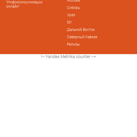
Москва
"Инфокоммуникации
онлайн"
Сибирь
Урал
Юг
Дальний Восток
Северный Кавказ
Релизы
!-- Yandex.Metrika counter -->