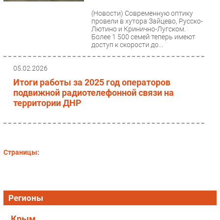
Безопасность
(Новости)
Современную оптику
провели в хутора Зайцево, Русско-
Инновации
Лютино и Кринично-Лугском.
Более 1 500 семей теперь имеют
CIO/Управление ИТ
доступ к скорости до...
Гаджеты
Здоровье
05.02.2026
Итоги работы за 2025 год операторов
подвижной радиотелефонной связи на
РАЗДЕЛЫ
территории ДНР
Новости
Аналитика
Интервью
Страницы:
Мероприятия
Проекты
IT класс
Регионы
Тестовый стенд
Каталог компаний
Крым