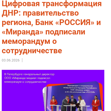
Цифровая трансформация
Импорто­замещение
ДНР: правительство
Автоматизация Промышленности
региона, Банк «РОССИЯ» и
Интернет
Мобильная связь
«Миранда» подписали
Фиксированная связь
меморандум о
Интеграция
Рынок ПК
сотрудничестве
Маркетинг
03.06.2026
Торговые сети
Оборудование
ПО
Outsourcing
Кадры
Регулирование
Финансы
Web