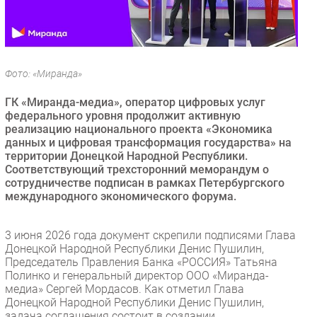
Безопасность
Инновации
CIO/Управление ИТ
Фото: «Миранда»
Гаджеты
Здоровье
ГК «Миранда-медиа», оператор цифровых услуг
федерального уровня продолжит активную
реализацию национального проекта «Экономика
РАЗДЕЛЫ
данных и цифровая трансформация государства» на
территории Донецкой Народной Республики.
Новости
Соответствующий трехсторонний меморандум о
сотрудничестве подписан в рамках Петербургского
Аналитика
международного экономического форума.
Интервью
Мероприятия
3 июня 2026 года документ скрепили подписями Глава
Проекты
Донецкой Народной Республики Денис Пушилин,
Председатель Правления Банка «РОССИЯ» Татьяна
IT класс
Полинко и генеральный директор ООО «Миранда-
Тестовый стенд
медиа» Сергей Мордасов. Как отметил Глава
Донецкой Народной Республики Денис Пушилин,
Каталог компаний
задача соглашения состоит в создании