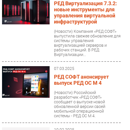
РЕД Виртуализация 7.3.2:
новые инструменты для
управления виртуальной
инфраструктурой
(Новости)
Компания «РЕД СОФТ»
выпустила свежее обновление для
системы управления
виртуализацией серверов и
рабочих станций. В РЕД
Виртуализации...
07.03.2025
РЕД СОФТ анонсирует
выпуск РЕД ОС М 4
(Новости)
Российский
разработчик «РЕД СОФТ»
сообщает о выпуске новой
обновленной версии своей
мобильной операционной
системы - РЕД ОС М 4.
10.02.2025