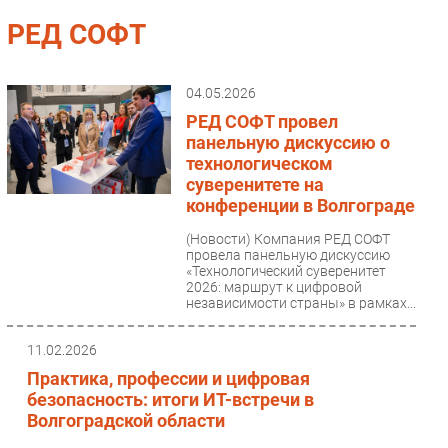
Импорто­замещение
РЕД СОФТ
Автоматизация Промышленности
Интернет
04.05.2026
Мобильная связь
РЕД СОФТ провел
Фиксированная связь
панельную дискуссию о
технологическом
Интеграция
суверенитете на
Рынок ПК
конференции в Волгограде
Маркетинг
(Новости)
Компания РЕД СОФТ
Торговые сети
провела панельную дискуссию
«Технологический суверенитет
Оборудование
2026: маршрут к цифровой
независимости страны» в рамках...
ПО
Outsourcing
11.02.2026
Кадры
Практика, профессии и цифровая
Регулирование
безопасность: итоги ИТ-встречи в
Финансы
Волгоградской области
Web