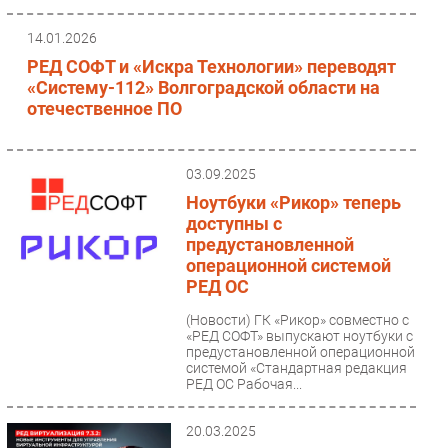
Безопасность
14.01.2026
Инновации
РЕД СОФТ и «Искра Технологии» переводят
CIO/Управление ИТ
«Систему-112» Волгоградской области на
отечественное ПО
Гаджеты
Здоровье
03.09.2025
РАЗДЕЛЫ
Ноутбуки «Рикор» теперь
доступны с
Новости
предустановленной
операционной системой
Аналитика
РЕД ОС
Интервью
Мероприятия
(Новости)
ГК «Рикор» совместно с
«РЕД СОФТ» выпускают ноутбуки с
Проекты
предустановленной операционной
системой «Стандартная редакция
IT класс
РЕД ОС Рабочая...
Тестовый стенд
20.03.2025
Каталог компаний