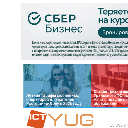
Свыше тысячи ш
Летние тарифы мобильных
Уральского ФО в
операторов для жителей
Astra Linux для 
Ростова-на-Дону в 2026 году
образования
ЦБ
USD 81