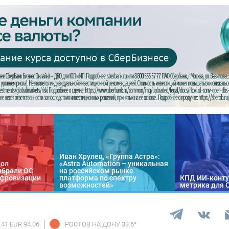
Иван Хрулев, «Группа Астра»:
кол
«Astra Automation – уникальная
ыбрали ОС
на российском рынке
цифровизации
платформа по спектру
КПД ИИ-конту
возможностей»
метрика для 
.41 EUR 94.06
РОСТОВ НА ДОНУ
33.6
°