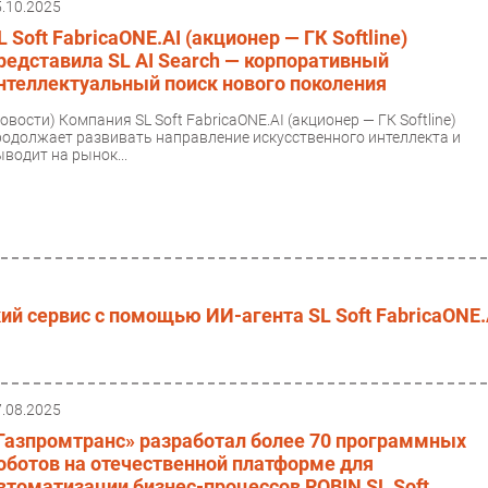
5.10.2025
L Soft FabricaONE.AI (акционер — ГК Softline)
редставила SL AI Search — корпоративный
нтеллектуальный поиск нового поколения
Новости)
Компания SL Soft FabricaONE.AI (акционер — ГК Softline)
родолжает развивать направление искусственного интеллекта и
ыводит на рынок...
й сервис с помощью ИИ-агента SL Soft FabricaONE.
7.08.2025
Газпромтранс» разработал более 70 программных
оботов на отечественной платформе для
втоматизации бизнес-процессов ROBIN SL Soft