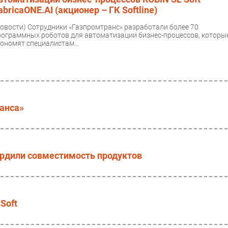
abricaONE.AI (акционер – ГК Softline)
Новости)
Сотрудники «Газпромтранс» разработали более 70
рограммных роботов для автоматизации бизнес-процессов, которы
кономят специалистам...
анса»
твердили совместимость продуктов
Soft