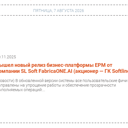
ПЯТНИЦА, 7 АВГУСТА 2026
г
Финансы
 сети
Web
0.11.2025
ание
Безопасность
ышел новый релиз бизнес-платформы ЕРМ от
Инновации
омпании SL Soft FabricaONE.AI (акционер — ГК Softlin
ng
CIO/Управление ИТ
Новости)
В обновленной версии системы все пользовательские фичи
аправлены на упрощение работы и обеспечение прозрачности
Гаджеты
ыполняемых операций:...
вание
Здоровье