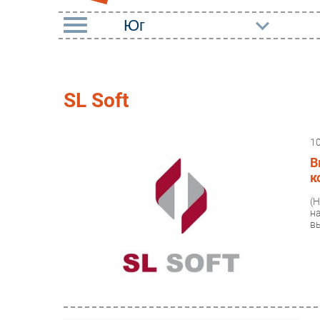
РУБРИКИ
Импорто­замещение
Маркетин
SL Soft
Автоматизация
Торговые
Промышленности
1
Оборудов
Интернет
В
ПО
к
Мобильная связь
Outsourci
(
Фиксированная связь
н
Кадры
в
Интеграция
Регулиро
Рынок ПК