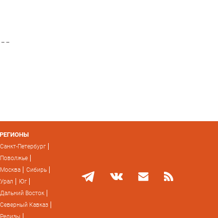
РЕГИОНЫ
Санкт-Петербург
Поволжье
Москва
Сибирь
Урал
Юг
Дальний Восток
Северный Кавказ
Релизы