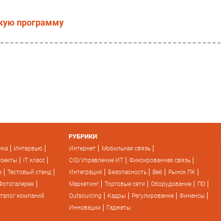
рскую программу
РУБРИКИ
ика
Интервью
Интернет
Мобильная связь
роекты
IT класс
CIO/Управление ИТ
Фиксированная связь
e
Тестовый стенд
Интеграция
Безопасность
Веб
Рынок ПК
Фотогалерея
Маркетинг
Торговые сети
Оборудование
ПО
талог компаний
Outsourcing
Кадры
Регулирование
Финансы
Инновации
Гаджеты