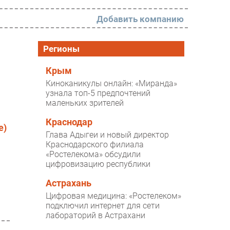
Добавить компанию
РАЗДЕЛЫ
Регионы
Новости
Крым
Киноканикулы онлайн: «Миранда»
Аналитика
узнала топ-5 предпочтений
маленьких зрителей
Интервью
Мероприятия
Краснодар
e)
Глава Адыгеи и новый директор
Проекты
Краснодарского филиала
«Ростелекома» обсудили
IT класс
цифровизацию республики
Тестовый стенд
Астрахань
Каталог компаний
Цифровая медицина: «Ростелеком»
подключил интернет для сети
лабораторий в Астрахани