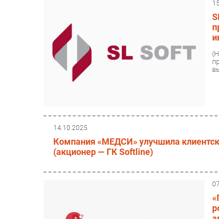
1
S
п
и
(
п
в
14.10.2025
Компания «МЕДСИ» улучшила клиентски
(акционер — ГК Softline)
0
«
р
а