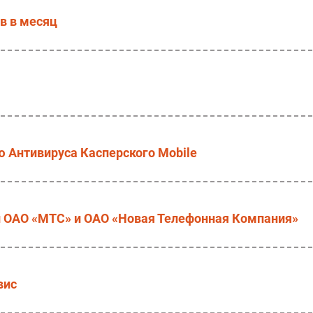
ов в месяц
 Антивируса Касперского Mobile
OAO «МТС» и ОАО «Новая Телефонная Компания»
вис