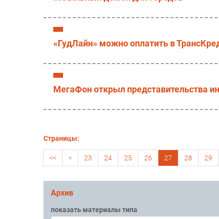
«ГудЛайн» можно оплатить в ТрансКре
МегаФон открыл представительства инт
Страницы:
<<
<
23
24
25
26
27
28
29
Архив
показать материалы типа