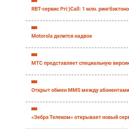
RBT-сервис Pri:)Call: 1 млн. рингбэктон
Motorola делится надвое
МТС представляет специальную версию
Открыт обмен MMS между абонентами 
«Зебра Телеком» открывает новый сер