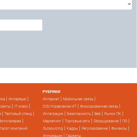
РУБРИКИ
ика
Интервью
Интернет
Мобильная связь
роекты
IT класс
CIO/Управление ИТ
Фиксированная связь
e
Тестовый стенд
Интеграция
Безопасность
Веб
Рынок ПК
Фотогалерея
Маркетинг
Торговые сети
Оборудование
ПО
талог компаний
Outsourcing
Кадры
Регулирование
Финансы
Инновации
Гаджеты