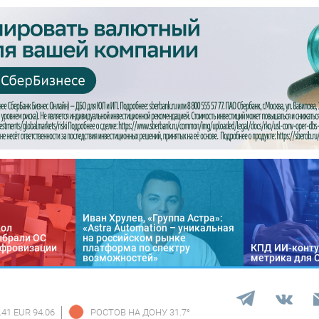
Иван Хрулев, «Группа Астра»:
кол
«Astra Automation – уникальная
ыбрали ОС
на российском рынке
цифровизации
платформа по спектру
КПД ИИ-конту
возможностей»
метрика для 
.41 EUR 94.06
РОСТОВ НА ДОНУ
31.7
°