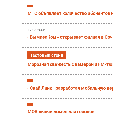
МТС объявляет количество абонентов н
17.03.2008
«ВымпелКом» открывает филиал в Соч
Тестовый стенд
Морозная свежесть с камерой и FM-т
«Скай Линк» разработал мобильную вер
MOBIльный домен для городов