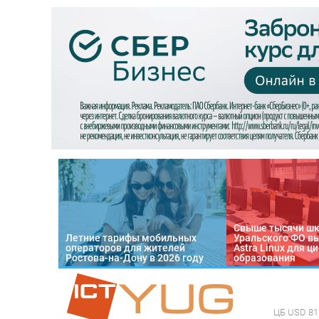
Свыше тысячи ш
Летние тарифы мобильных
Уральского ФО в
операторов для жителей
Astra Linux для 
Ростова-на-Дону в 2026 году
образования
ЦБ
USD 81