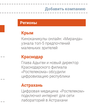
Добавить компанию
РАЗДЕЛЫ
Регионы
Новости
Крым
Киноканикулы онлайн: «Миранда»
Аналитика
узнала топ-5 предпочтений
маленьких зрителей
Интервью
Мероприятия
Краснодар
Глава Адыгеи и новый директор
Проекты
Краснодарского филиала
«Ростелекома» обсудили
IT класс
цифровизацию республики
Тестовый стенд
Астрахань
Каталог компаний
Цифровая медицина: «Ростелеком»
подключил интернет для сети
лабораторий в Астрахани