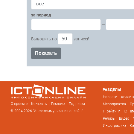
за период
—
Выводить по
записей
РАЗДЕЛЫ
Новости
Аналит
О проекте
Контакты
Реклама
Подписка
Мероприятия
П
© 2004-2026 "Инфокоммуникации онлайн"
IT рейтинг
ICT lif
Релизы
Видео
Инфографика
Ка