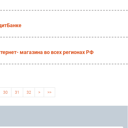
дитБанке
ернет- магазина во всех регионах РФ
30
31
32
>
>>