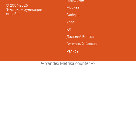
Поволжье
© 2004-2026
Москва
"Инфокоммуникации
онлайн"
Сибирь
Урал
Юг
Дальний Восток
Северный Кавказ
Релизы
!-- Yandex.Metrika counter -->