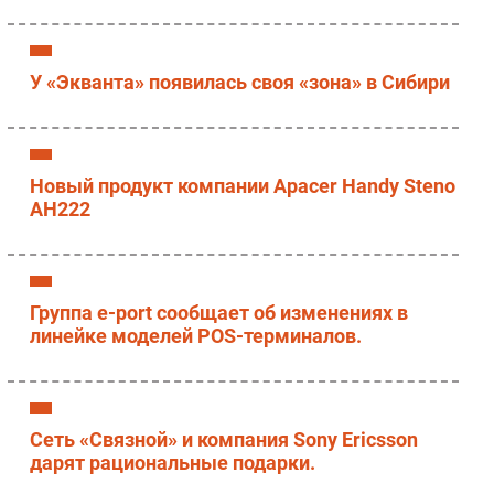
Безопасность
Инновации
У «Экванта» появилась своя «зона» в Сибири
CIO/Управление ИТ
Гаджеты
Здоровье
Новый продукт компании Apacer Handy Steno
AH222
РАЗДЕЛЫ
Новости
Аналитика
Группа e-port сообщает об изменениях в
Интервью
линейке моделей POS-терминалов.
Мероприятия
Проекты
IT класс
Сеть «Связной» и компания Sony Ericsson
Тестовый стенд
дарят рациональные подарки.
Каталог компаний