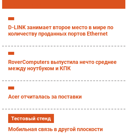
Оборудование
Импорто­замещение
Автоматизация Промышленности
Интернет
D-LINK занимает второе место в мире по
количеству проданных портов Ethernet
Мобильная связь
Фиксированная связь
Интеграция
Рынок ПК
RoverComputers выпустила нечто среднее
Маркетинг
между ноутбуком и КПК
Торговые сети
Оборудование
ПО
Acer отчиталась за поставки
Outsourcing
Кадры
Регулирование
Тестовый стенд
Финансы
Мобильная связь в другой плоскости
Web