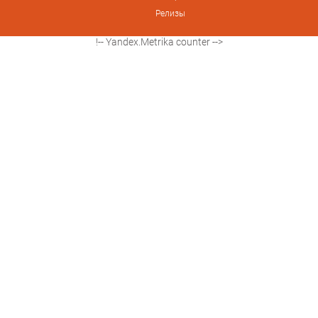
Релизы
!-- Yandex.Metrika counter -->