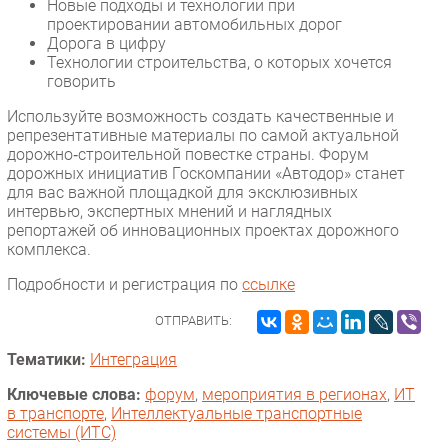
Новые подходы и технологии при
проектировании автомобильных дорог
Безопасность
Дорога в цифру
Инновации
Технологии строительства, о которых хочется
говорить
CIO/Управление ИТ
Гаджеты
Используйте возможность создать качественные и
репрезентативные материалы по самой актуальной
Здоровье
дорожно‑строительной повестке страны. Форум
дорожных инициатив Госкомпании «Автодор» станет
РАЗДЕЛЫ
для вас важной площадкой для эксклюзивных
интервью, экспертных мнений и наглядных
репортажей об инновационных проектах дорожного
Новости
комплекса.
Аналитика
Подробности и регистрация по
ссылке
Интервью
Мероприятия
ОТПРАВИТЬ:
Проекты
Тематики:
Интеграция
IT класс
Ключевые слова:
форум
,
мероприятия в регионах
,
ИТ
Тестовый стенд
в транспорте
,
Интеллектуальные транспортные
Каталог компаний
системы (ИТС)