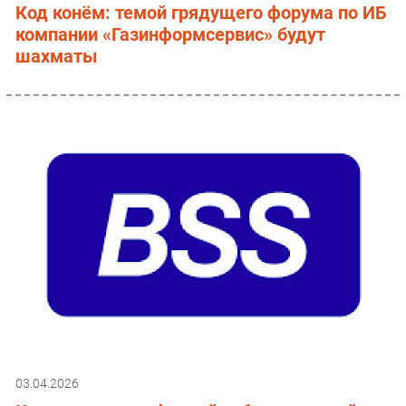
Код конём: темой грядущего форума по ИБ
компании «Газинформсервис» будут
шахматы
03.04.2026