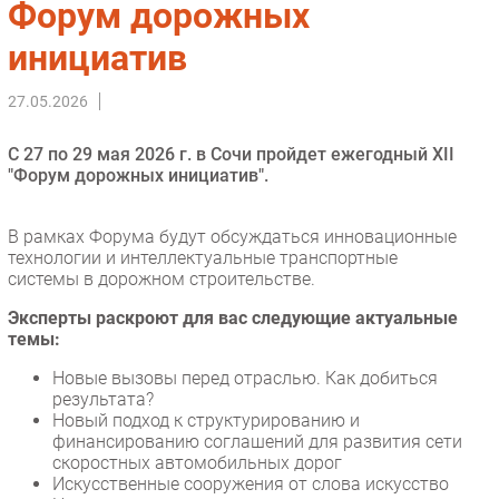
Форум дорожных
Импорто­замещение
инициатив
Автоматизация Промышленности
Интернет
27.05.2026
Мобильная связь
С 27 по 29 мая 2026 г. в Сочи пройдет ежегодный XII
Фиксированная связь
"Форум дорожных инициатив".
Интеграция
Рынок ПК
В рамках Форума будут обсуждаться инновационные
Маркетинг
технологии и интеллектуальные транспортные
системы в дорожном строительстве.
Торговые сети
Оборудование
Эксперты раскроют для вас следующие актуальные
темы:
ПО
Outsourcing
Новые вызовы перед отраслью. Как добиться
результата?
Кадры
Новый подход к структурированию и
Регулирование
финансированию соглашений для развития сети
скоростных автомобильных дорог
Финансы
Искусственные сооружения от слова искусство
Web