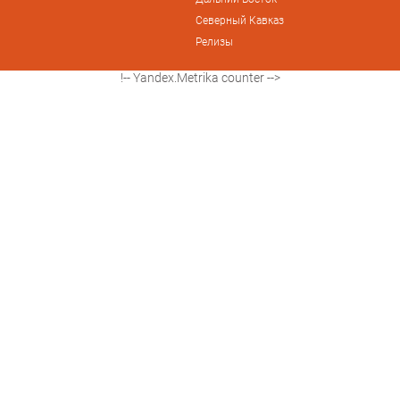
Северный Кавказ
Релизы
!-- Yandex.Metrika counter -->