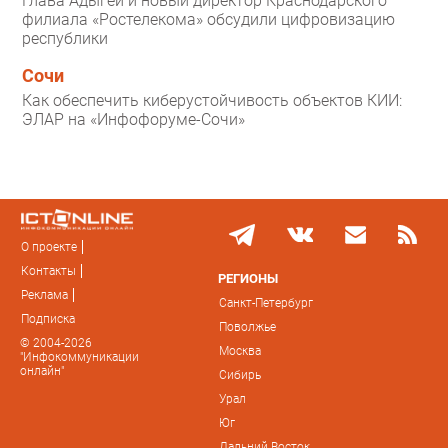
Глава Адыгеи и новый директор Краснодарского
филиала «Ростелекома» обсудили цифровизацию
республики
Сочи
Как обеспечить киберустойчивость объектов КИИ:
ЭЛАР на «Инфофоруме-Сочи»
О проекте
Контакты
РЕГИОНЫ
Реклама
Санкт-Петербург
Подписка
Поволжье
© 2004-2026
Москва
"Инфокоммуникации
онлайн"
Сибирь
Урал
Юг
Дальний Восток