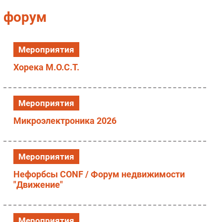
Импорто­замещение
форум
Автоматизация Промышленности
Интернет
Мероприятия
Мобильная связь
Хорека М.О.С.Т.
Фиксированная связь
Интеграция
Рынок ПК
Мероприятия
Маркетинг
Микроэлектроника 2026
Торговые сети
Оборудование
ПО
Мероприятия
Outsourcing
Нефорбсы CONF / Форум недвижимости
Кадры
"Движение"
Регулирование
Финансы
Мероприятия
Web