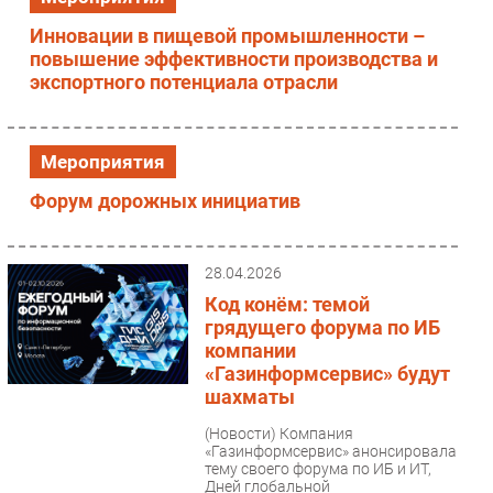
Безопасность
Инновации в пищевой промышленности –
повышение эффективности производства и
Инновации
экспортного потенциала отрасли
CIO/Управление ИТ
Гаджеты
Здоровье
Мероприятия
Форум дорожных инициатив
РАЗДЕЛЫ
Новости
28.04.2026
Аналитика
Код конём: темой
Интервью
грядущего форума по ИБ
компании
Мероприятия
«Газинформсервис» будут
Проекты
шахматы
IT класс
(Новости)
Компания
Тестовый стенд
«Газинформсервис» анонсировала
тему своего форума по ИБ и ИТ,
Каталог компаний
Дней глобальной