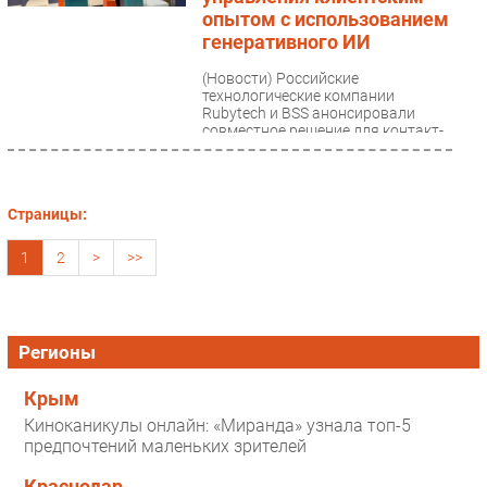
опытом с использованием
генеративного ИИ
(Новости)
Российские
технологические компании
Rubytech и BSS анонсировали
совместное решение для контакт-
центров — платформу управления
клиентским...
Страницы:
1
2
>
>>
Регионы
Крым
Киноканикулы онлайн: «Миранда» узнала топ-5
предпочтений маленьких зрителей
Краснодар