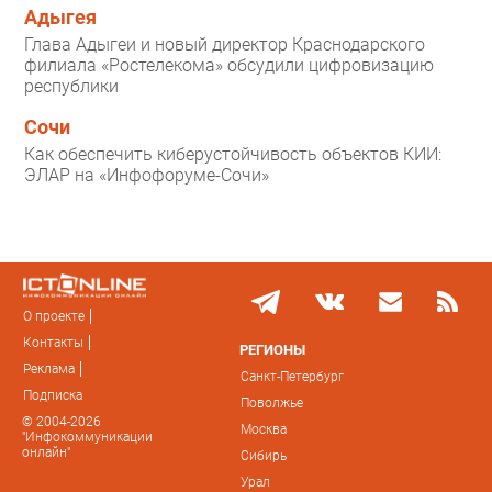
Адыгея
Глава Адыгеи и новый директор Краснодарского
филиала «Ростелекома» обсудили цифровизацию
республики
Сочи
Как обеспечить киберустойчивость объектов КИИ:
ЭЛАР на «Инфофоруме-Сочи»
О проекте
Контакты
РЕГИОНЫ
Реклама
Санкт-Петербург
Подписка
Поволжье
© 2004-2026
Москва
"Инфокоммуникации
онлайн"
Сибирь
Урал