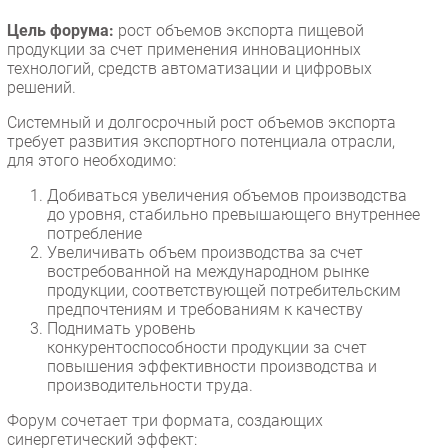
Безопасность
Цель форума:
рост объемов экспорта пищевой
продукции за счет применения инновационных
Инновации
технологий, средств автоматизации и цифровых
CIO/Управление ИТ
решений.
Гаджеты
Системный и долгосрочный рост объемов экспорта
Здоровье
требует развития экспортного потенциала отрасли,
для этого необходимо:
РАЗДЕЛЫ
Добиваться увеличения объемов производства
до уровня, стабильно превышающего внутреннее
потребление
Новости
Увеличивать объем производства за счет
Аналитика
востребованной на международном рынке
продукции, соответствующей потребительским
Интервью
предпочтениям и требованиям к качеству
Мероприятия
Поднимать уровень
конкурентоспособности продукции за счет
Проекты
повышения эффективности производства и
IT класс
производительности труда.
Тестовый стенд
Форум сочетает три формата, создающих
Каталог компаний
синергетический эффект: