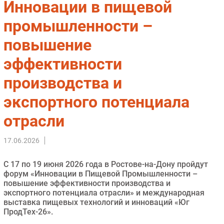
Инновации в пищевой
Импорто­замещение
промышленности –
Автоматизация Промышленности
повышение
Интернет
Мобильная связь
эффективности
Фиксированная связь
производства и
Интеграция
Рынок ПК
экспортного потенциала
Маркетинг
отрасли
Торговые сети
Оборудование
17.06.2026
ПО
С 17 по 19 июня 2026 года в Ростове-на-Дону пройдут
Outsourcing
форум «Инновации в Пищевой Промышленности –
Кадры
повышение эффективности производства и
экспортного потенциала отрасли» и международная
Регулирование
выставка пищевых технологий и инноваций «Юг
Финансы
ПродТех-26».
Web