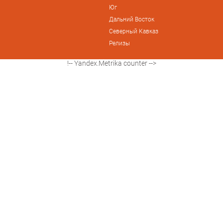
Юг
Дальний Восток
Северный Кавказ
Релизы
!-- Yandex.Metrika counter -->