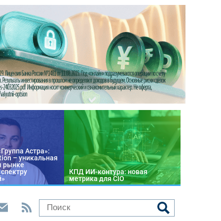
«Группа Астра»:
tion – уникальная
м рынке
 спектру
КПД ИИ-контура: новая
й»
метрика для CIO