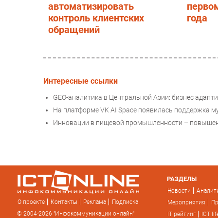
автоматизировать
первом
контроль клиентских
года
обращений
Интересные ссылки
GEO-аналитика в Центральной Азии: бизнес адапт
На платформе VK AI Space появилась поддержка м
Инновации в пищевой промышленности – повышени
РАЗДЕЛЫ
Новости
Аналит
О проекте
Контакты
Реклама
Подписка
Мероприятия
П
© 2004-2026 "Инфокоммуникации онлайн"
IT рейтинг
ICT lif