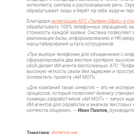
интеллекта, синтеза и распознавания речи. Се
обрабатывает лиды и берёт на себя задачи пе
Благодаря
интеграции АТС «Телфин.Офис» и п
обрабатывать 100% телефонных обращений, ми
стоимость каждой заявки. Система позволяет 
реанимации базы, информированию и HR-рекрут
масштабирования штата сотрудников.
«При выборе телефонии для объединения с инф
сформулировала два жестких критерия: высокое
сбой делает ИИ-агента бесполезным. АТС “Телф
высокую четкость связи без задержек и простую
основатель проекта «АИ МОП».
«Для компаний такая синергия — это не экспери
процессов, который позволяет бизнесу станови
команды разработчиков «АИ МОП» — запуск еще
ИИ-агентов для обработки и анализа текстовы
контекста общения»,
—
Иван Павлов,
руководит
Тематики:
Интеграция