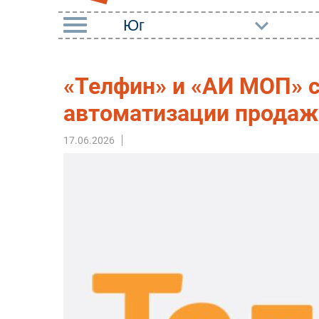
РУБРИКИ
«Телфин» и «АИ МОП» 
Импорто­замещение
Маркетин
автоматизации продаж 
Автоматизация
Торговые
Промышленности
17.06.2026
Оборудов
Интернет
ПО
Мобильная связь
Outsourci
Фиксированная связь
Кадры
Интеграция
Регулиро
Рынок ПК