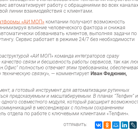
рвис автоматизирует работу с обращениями во всех каналах
рвой линии взаимодействия с клиентами.
латформы «АИ МОП»
компании получают возможность
нимизируя влияние человеческого фактора и снижая
автоматически обзванивать клиентов, выполняя задачи по
ингу. Сервис работает в режиме 24/7 без необходимости
раструктурой «АИ МОП» команда интеграторов сразу
 качество связи и бесшовность работы сервисов, так как л
ин.Офис” полностью отвечает этим требованиям, обеспечива
 техническую связку»,
— комментирует
Иван Федюнин,
мент, а готовый инструмент для автоматизации рутинных
ться предсказуемым и масштабируемым. В планах “Телфин” и
 одного совместного модуля, который расширит возможнос
х коммуникаций в мессенджерах с полным сохранением
ель отдела по работе с ключевыми клиентами «Телфин».
ОТПРАВИТЬ: