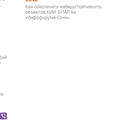
,
Как обеспечить киберустойчивость
объектов КИИ: ЭЛАР на
«Инфофоруме-Сочи»
юбой
я
ти