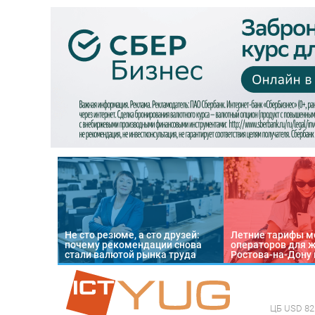
Не сто резюме, а сто друзей:
Летние тарифы м
почему рекомендации снова
операторов для 
стали валютой рынка труда
Ростова-на-Дону 
ЦБ
USD 82