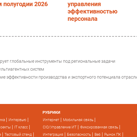
 полугодии 2026
управления
эффективностью
персонала
ирует глобальные инструменты под региональные задачи
ультиагентных систем
е эффективности производства и экспортного потенциала отрасл
РУБРИКИ
ика
Интервью
Интернет
Мобильная связь
роекты
IT класс
CIO/Управление ИТ
Фиксированная связь
e
Тестовый стенд
Интеграция
Безопасность
Веб
Рынок ПК