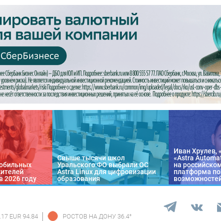
Иван Хрулев, 
Свыше тысячи школ
«Astra Automa
обильных
Уральского ФО выбрали ОС
на российско
жителей
Astra Linux для цифровизации
платформа по
в 2026 году
образования
возможносте
.17 EUR 94.84
РОСТОВ НА ДОНУ
36.4
°