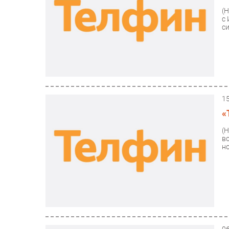
(
с
с
1
«
(
в
но