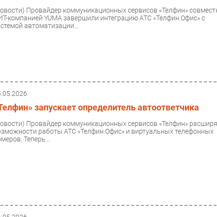
Новости)
Провайдер коммуникационных сервисов «Телфин» совмест
 ИТ-компанией YUMA завершили интеграцию АТС «Телфин.Офис» с
истемой автоматизации...
5.05.2026
Телфин» запускает определитель автоответчика
Новости)
Провайдер коммуникационных сервисов «Телфин» расшир
озможности работы АТС «Телфин.Офис» и виртуальных телефонных
меров. Теперь...