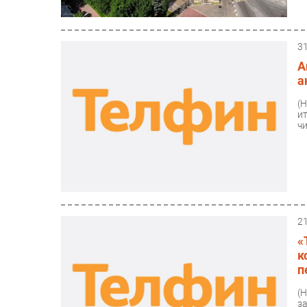
3
А
а
(
и
ч
2
«
к
п
(
з