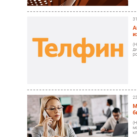
3
А
и
(
д
р
2
M
б
(
м
к