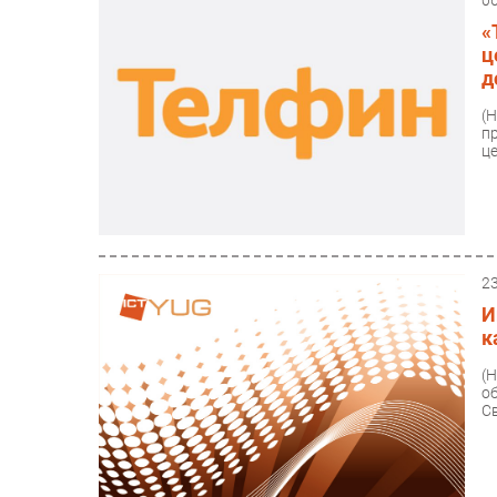
0
«
ц
д
(
п
це
2
И
к
(
о
С