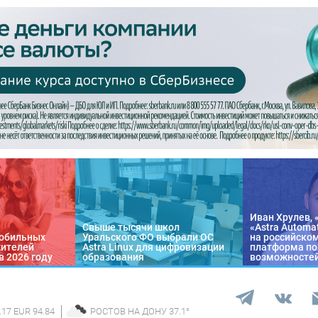
Иван Хрулев, 
Свыше тысячи школ
«Astra Automa
обильных
Уральского ФО выбрали ОС
на российско
жителей
Astra Linux для цифровизации
платформа по
в 2026 году
образования
возможносте
.17 EUR 94.84
РОСТОВ НА ДОНУ
37.1
°