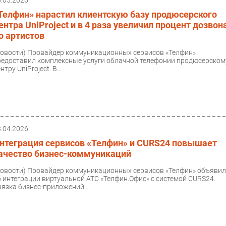
6.05.2026
Телфин» нарастил клиентскую базу продюсерского
ентра UniProject и в 4 раза увеличил процент дозвон
о артистов
Новости)
Провайдер коммуникационных сервисов «Телфин»
редоставил комплексные услуги облачной телефонии продюсерском
нтру UniProject. В...
3.04.2026
нтеграция сервисов «Телфин» и CURS24 повышает
ачество бизнес-коммуникаций
Новости)
Провайдер коммуникационных сервисов «Телфин» объяви
б интеграции виртуальной АТС «Телфин.Офис» с системой CURS24.
вязка бизнес-приложений...