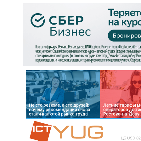
Не сто резюме, а сто друзей:
Летние тарифы м
почему рекомендации снова
операторов для 
стали валютой рынка труда
Ростова-на-Дону 
ЦБ
USD 82