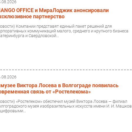
5.08.2026
ANGO OFFICE и МираЛоджик анонсировали
ксклюзивное партнерство
Новости)
Компании представят единый пакет решений для
орпоративных коммуникаций малого, среднего и крупного бизнеса
катеринбурга и Свердловской...
4.08.2026
 музее Виктора Лосева в Волгограде появилась
овременная связь от «Ростелекома»
Новости)
«Ростелеком» обеспечил музей Виктора Лосева — филиал
олгоградского музея изобразительных искусств имени И. И. Машко
 цифровыми...