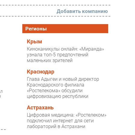
Добавить компанию
РАЗДЕЛЫ
Регионы
Новости
Крым
Киноканикулы онлайн: «Миранда»
Аналитика
узнала топ-5 предпочтений
маленьких зрителей
Интервью
Мероприятия
Краснодар
Глава Адыгеи и новый директор
Проекты
Краснодарского филиала
«Ростелекома» обсудили
ил
IT класс
цифровизацию республики
я
Тестовый стенд
Астрахань
Каталог компаний
Цифровая медицина: «Ростелеком»
подключил интернет для сети
лабораторий в Астрахани