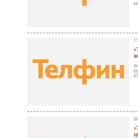
к
1
«
а
(
с
АТ
0
«
ц