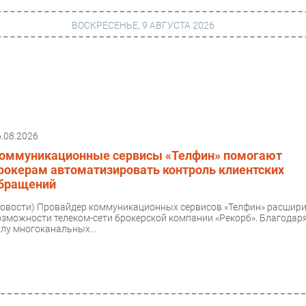
ВОСКРЕСЕНЬЕ, 9 АВГУСТА 2026
г
Финансы
 сети
Web
6.08.2026
ание
Безопасность
оммуникационные сервисы «Телфин» помогают
Инновации
рокерам автоматизировать контроль клиентских
бращений
ng
CIO/Управление ИТ
Новости)
Провайдер коммуникационных сервисов «Телфин» расшир
Гаджеты
озможности телеком-сети брокерской компании «Рекорб». Благодар
улу многоканальных...
вание
Здоровье