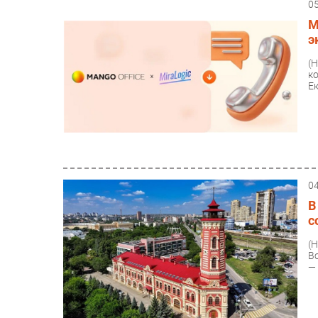
0
M
э
(
к
Е
0
В
с
(
В
—