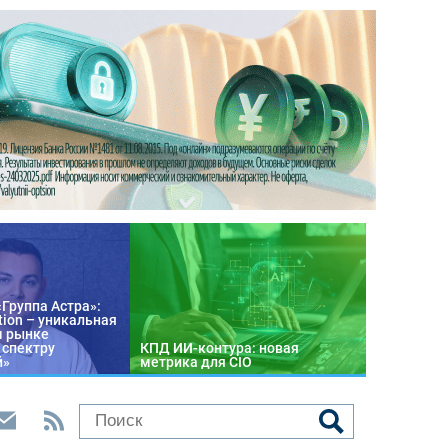
«Группа Астра»:
tion – уникальная
м рынке
 спектру
КПД ИИ-контура: новая
й»
метрика для CIO