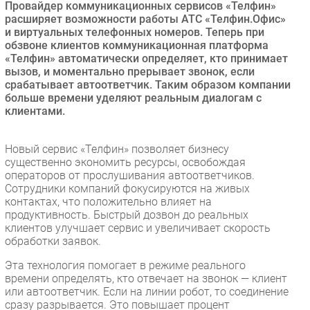
Провайдер коммуникационных сервисов «Телфин»
Безопасность
расширяет возможности работы АТС «Телфин.Офис»
и виртуальных телефонных номеров. Теперь при
Инновации
обзвоне клиентов коммуникационная платформа
CIO/Управление ИТ
«Телфин» автоматически определяет, кто принимает
вызов, и моментально прерывает звонок, если
Гаджеты
срабатывает автоответчик. Таким образом компании
Здоровье
больше времени уделяют реальным диалогам с
клиентами.
РАЗДЕЛЫ
Новый сервис «Телфин» позволяет бизнесу
существенно экономить ресурсы, освобождая
Новости
операторов от прослушивания автоответчиков.
Аналитика
Сотрудники компаний фокусируются на живых
контактах, что положительно влияет на
Интервью
продуктивность. Быстрый дозвон до реальных
Мероприятия
клиентов улучшает сервис и увеличивает скорость
обработки заявок.
Проекты
IT класс
Эта технология помогает в режиме реального
времени определять, кто отвечает на звонок — клиент
Тестовый стенд
или автоответчик. Если на линии робот, то соединение
Каталог компаний
сразу разрывается. Это повышает процент