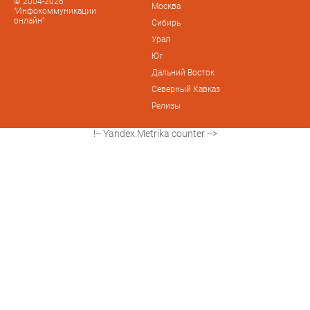
© 2004-2026
Москва
"Инфокоммуникации
онлайн"
Сибирь
Урал
Юг
Дальний Восток
Северный Кавказ
Релизы
!-- Yandex.Metrika counter -->