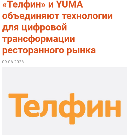
«Телфин» и YUMA
Импорто­замещение
объединяют технологии
Автоматизация Промышленности
для цифровой
Интернет
Мобильная связь
трансформации
Фиксированная связь
ресторанного рынка
Интеграция
Рынок ПК
09.06.2026
Маркетинг
Торговые сети
Оборудование
ПО
Outsourcing
Кадры
Регулирование
Финансы
Web