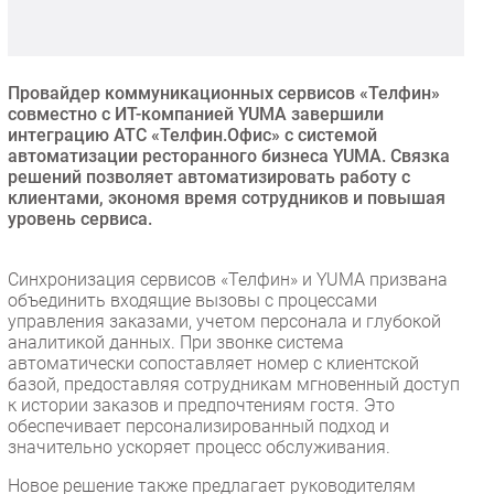
Безопасность
Инновации
CIO/Управление ИТ
Провайдер коммуникационных сервисов «Телфин»
совместно с ИТ-компанией YUMA завершили
Гаджеты
интеграцию АТС «Телфин.Офис» с системой
Здоровье
автоматизации ресторанного бизнеса YUMA. Связка
решений позволяет автоматизировать работу с
клиентами, экономя время сотрудников и повышая
РАЗДЕЛЫ
уровень сервиса.
Новости
Синхронизация сервисов «Телфин» и YUMA призвана
Аналитика
объединить входящие вызовы с процессами
управления заказами, учетом персонала и глубокой
Интервью
аналитикой данных. При звонке система
Мероприятия
автоматически сопоставляет номер с клиентской
базой, предоставляя сотрудникам мгновенный доступ
Проекты
к истории заказов и предпочтениям гостя. Это
IT класс
обеспечивает персонализированный подход и
Тестовый стенд
значительно ускоряет процесс обслуживания.
Каталог компаний
Новое решение также предлагает руководителям