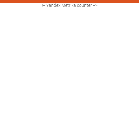
!-- Yandex.Metrika counter -->