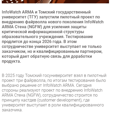
Безопасность
InfoWatch ARMA и Томский государственный
Инновации
университет (ТГУ) запустили пилотный проект по
CIO/Управление ИТ
внедрению файрволла нового поколения InfoWatch
ARMA Стена (NGFW) для усиления защиты
Гаджеты
критической информационной структуры
Здоровье
образовательного учреждения. Тестирование
продлится до конца 2026 года. В этом
сотрудничестве университет выступает не только
РАЗДЕЛЫ
заказчиком, но и квалифицированным партнером,
который дает обратную связь для доработки
продукта.
Новости
Аналитика
В 2025 году Томский госуниверситет взял в пилотный
Интервью
проект три файрволла, по итогам тестирования было
Мероприятия
выбрано решение от InfoWatch ARMA. Сегодня
стороны реализуют проект по внедрению InfoWatch
Проекты
ARMA Стена (NGFW), сотрудничество строится по
IT класс
принципу кастдев (customer development), где
Тестовый стенд
университет выступает в роли квалифицированного
заказчика.
Каталог компаний