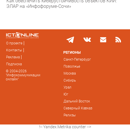
Как обеспечить киберустойчивость объектов КИИ:
ЭЛАР на «Инфофоруме-Сочи»
О проекте
Контакты
РЕГИОНЫ
Реклама
Санкт-Петербург
Подписка
Поволжье
© 2004-2026
Москва
"Инфокоммуникации
онлайн"
Сибирь
Урал
Юг
Дальний Восток
Северный Кавказ
Релизы
!-- Yandex.Metrika counter -->