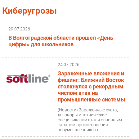
Импорто­замещение
Киберугрозы
Автоматизация Промышленности
Интернет
29.07.2026
Мобильная связь
В Волгоградской области прошел «День
Фиксированная связь
цифры» для школьников
Интеграция
Рынок ПК
24.07.2026
Маркетинг
Зараженные вложения и
Торговые сети
фишинг: Ближний Восток
столкнулся с рекордным
Оборудование
числом атак на
ПО
промышленные системы
Outsourcing
(Новости)
Зараженные счета,
Кадры
договоры и технические
спецификации стали основным
Регулирование
каналом проникновения
Финансы
злоумышленников в
промышленные сети Ближнего...
Web