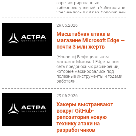
зарегистрированных
киберпреступлений в Узбекистане
увеличилось в 68 раз. Совокупный
ущерб за 2021-2024 годы...
29.06.2026
Масштабная атака в
магазине Microsoft Edge —
почти 3 млн жертв
(Новости)
В официальном
магазине Microsoft Edge нашли
сеть вредоносных расширений,
которые маскировались под
полезные инструменты и годами
работали...
29.06.2026
Хакеры выстраивают
вокруг GitHub-
репозитория новую
технику атаки на
разработчиков