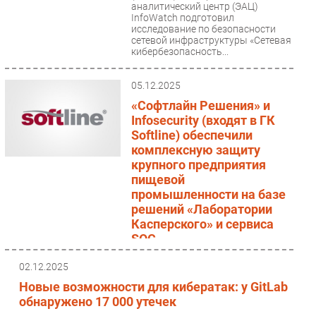
аналитический центр (ЭАЦ)
InfoWatch подготовил
исследование по безопасности
сетевой инфраструктуры «Сетевая
кибербезопасность...
05.12.2025
«Софтлайн Решения» и
Infosecurity (входят в ГК
Softline) обеспечили
комплексную защиту
крупного предприятия
пищевой
промышленности на базе
решений «Лаборатории
Касперского» и сервиса
SOC
(Новости)
ГК Softline (ПАО
02.12.2025
«Софтлайн»), инвестиционно-
Новые возможности для кибератак: у GitLab
технологический холдинг с
фокусом на инновации,
обнаружено 17 000 утечек
реализовала проект по усилению