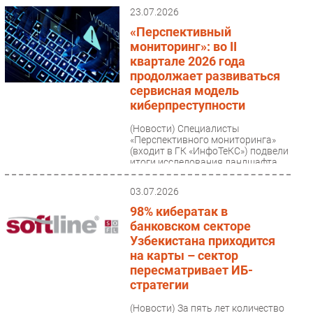
23.07.2026
Безопасность
«Перспективный
Инновации
мониторинг»: во II
CIO/Управление ИТ
квартале 2026 года
продолжает развиваться
Гаджеты
сервисная модель
Здоровье
киберпреступности
(Новости)
Специалисты
РАЗДЕЛЫ
«Перспективного мониторинга»
(входит в ГК «ИнфоТеКС») подвели
итоги исследования ландшафта
Новости
киберугроз во втором квартале...
Аналитика
03.07.2026
Интервью
98% кибератак в
Мероприятия
банковском секторе
Узбекистана приходится
Проекты
на карты – сектор
IT класс
пересматривает ИБ-
Тестовый стенд
стратегии
Каталог компаний
(Новости)
За пять лет количество