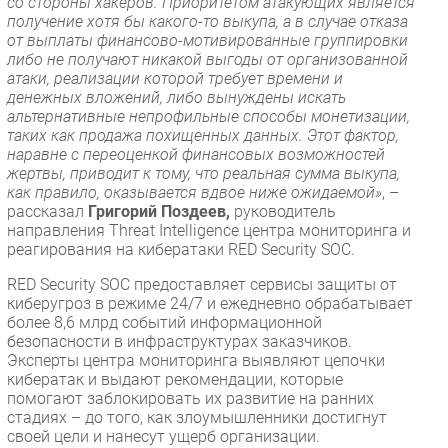
со стороны хакеров. Приоритетом атакующих является
получение хотя бы какого-то выкупа, а в случае отказа
от выплаты финансово-мотивированные группировки
либо не получают никакой выгоды от организованной
атаки, реализации которой требует времени и
денежных вложений, либо вынуждены искать
альтернативные непрофильные способы монетизации,
таких как продажа похищенных данных. Этот фактор,
наравне с переоценкой финансовых возможностей
жертвы, приводит к тому, что реальная сумма выкупа,
как правило, оказывается вдвое ниже ожидаемой»
, –
рассказал
Григорий Поздеев,
руководитель
направления Threat Intelligence центра мониторинга и
реагирования на кибератаки RED Security SOC.
RED Security SOC предоставляет сервисы защиты от
киберугроз в режиме 24/7 и ежедневно обрабатывает
более 8,6 млрд событий информационной
безопасности в инфраструктурах заказчиков.
Эксперты центра мониторинга выявляют цепочки
кибератак и выдают рекомендации, которые
помогают заблокировать их развитие на ранних
стадиях – до того, как злоумышленники достигнут
своей цели и нанесут ущерб организации.