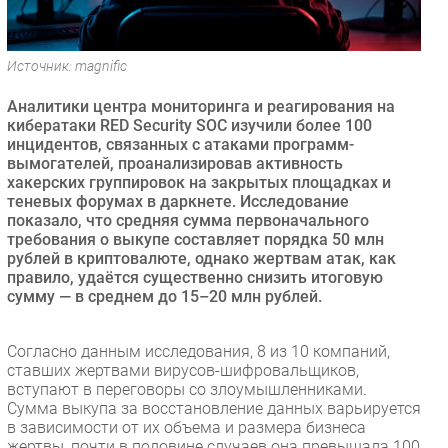
Безопасность
Инновации
Источник: magnific
CIO/Управление ИТ
Аналитики центра мониторинга и реагирования на
Гаджеты
кибератаки RED Security SOC изучили более 100
Здоровье
инцидентов, связанных с атаками программ-
вымогателей, проанализировав активность
хакерских группировок на закрытых площадках и
РАЗДЕЛЫ
теневых форумах в даркнете. Исследование
показало, что средняя сумма первоначального
Новости
требования о выкупе составляет порядка 50 млн
рублей в криптовалюте, однако жертвам атак, как
Аналитика
правило, удаётся существенно снизить итоговую
Интервью
сумму — в среднем до 15–20 млн рублей.
Мероприятия
Проекты
Согласно данным исследования, 8 из 10 компаний,
ставших жертвами вирусов-шифровальщиков,
IT класс
вступают в переговоры со злоумышленниками.
Тестовый стенд
Сумма выкупа за восстановление данных варьируется
в зависимости от их объема и размера бизнеса
Каталог компаний
жертвы, почти в половине случаев она превышала 100