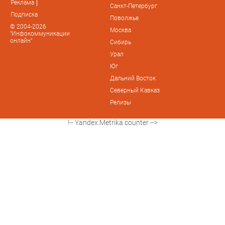
Реклама
Санкт-Петербург
Подписка
Поволжье
© 2004-2026
Москва
"Инфокоммуникации
онлайн"
Сибирь
Урал
Юг
Дальний Восток
Северный Кавказ
Релизы
!-- Yandex.Metrika counter -->