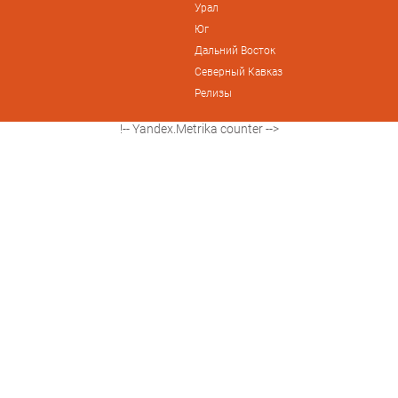
Урал
Юг
Дальний Восток
Северный Кавказ
Релизы
!-- Yandex.Metrika counter -->