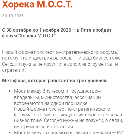
Хорека М.О.С.Т.
Импорто­замещение
30.10.2026
Автоматизация Промышленности
Интернет
С 30 октября по 1 ноября 2026 г. в Ялте пройдет
Мобильная связь
форум "Хорека М.О.С.Т.".
Фиксированная связь
Интеграция
Новый формат экспертно-стратегического форума,
потому что индустрия выросла — и ваш бизнес тоже.
Рынок ПК
Сегодня нужны не лозунги, а связи, инструменты и
Маркетинг
стратегии.
Торговые сети
Метафора, которая работает на трёх уровнях:
Оборудование
Мост между бизнесом и государством —
ПО
владельцы, министерства, ассоциации
Outsourcing
встречаются на одной площадке.
Кадры
Новый формат экспертно-стратегического
форума, потому что индустрия выросла — и ваш
Регулирование
бизнес тоже. Сегодня нужны не лозунги, а связи,
Финансы
инструменты и стратегии.
Мост между отраслью и новыми трендами — ИИ,
Web