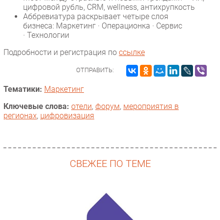
цифровой рубль, CRM, wellness, антихрупкость
Безопасность
Аббревиатура раскрывает четыре слоя
бизнеса: Маркетинг · Операционка · Сервис
Инновации
· Технологии
CIO/Управление ИТ
Подробности и регистрация по
ссылке
Гаджеты
Здоровье
ОТПРАВИТЬ:
Тематики:
Маркетинг
РАЗДЕЛЫ
Ключевые слова:
отели
,
форум
,
мероприятия в
регионах
,
цифровизация
Новости
Аналитика
Интервью
Мероприятия
СВЕЖЕЕ ПО ТЕМЕ
Проекты
IT класс
Тестовый стенд
Каталог компаний