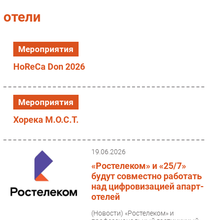
Импорто­замещение
отели
Автоматизация Промышленности
Интернет
Мероприятия
Мобильная связь
HoReCa Don 2026
Фиксированная связь
Интеграция
Рынок ПК
Мероприятия
Маркетинг
Хорека М.О.С.Т.
Торговые сети
Оборудование
ПО
19.06.2026
Outsourcing
«Ростелеком» и «25/7»
будут совместно работать
Кадры
над цифровизацией апарт-
Регулирование
отелей
Финансы
(Новости)
«Ростелеком» и
Web