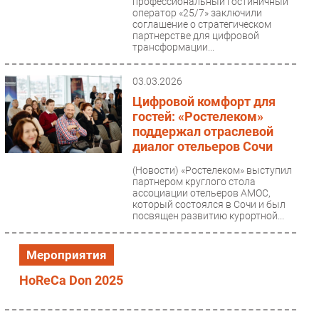
профессиональный гостиничный
оператор «25/7» заключили
Безопасность
соглашение о стратегическом
партнерстве для цифровой
Инновации
трансформации...
CIO/Управление ИТ
Гаджеты
03.03.2026
Здоровье
Цифровой комфорт для
гостей: «Ростелеком»
поддержал отраслевой
РАЗДЕЛЫ
диалог отельеров Сочи
Новости
(Новости)
«Ростелеком» выступил
партнером круглого стола
Аналитика
ассоциации отельеров АМОС,
который состоялся в Сочи и был
Интервью
посвящен развитию курортной...
Мероприятия
Проекты
Мероприятия
IT класс
HoReCa Don 2025
Тестовый стенд
Каталог компаний