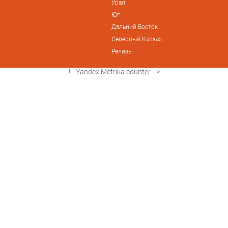
Урал
Юг
Дальний Восток
Северный Кавказ
Релизы
!-- Yandex.Metrika counter -->