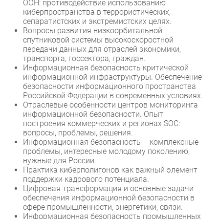
ООН: противодействие использованию
киберпространства в террористических,
Безопасность
сепаратистских и экстремистских целях.
Инновации
Вопросы развития низкоорбитальной
спутниковой системы высокоскоростной
CIO/Управление ИТ
передачи данных для отраслей экономики,
Гаджеты
транспорта, госсектора, граждан.
Информационная безопасность критической
Здоровье
информационной инфраструктуры. Обеспечение
безопасности информационного пространства
РАЗДЕЛЫ
Российской Федерации в современных условиях.
Отраслевые особенности центров мониторинга
информационной безопасности. Опыт
Новости
построения коммерческих и регионах SOC:
Аналитика
вопросы, проблемы, решения.
Информационная безопасность – комплексные
Интервью
проблемы, интересные молодому поколению,
Мероприятия
нужные для России.
Практика киберполигонов как важный элемент
Проекты
поддержки кадрового потенциала.
IT класс
Цифровая трансформация и основные задачи
Тестовый стенд
обеспечения информационной безопасности в
сфере промышленности, энергетики, связи.
Каталог компаний
Информационная безопасность промышленных