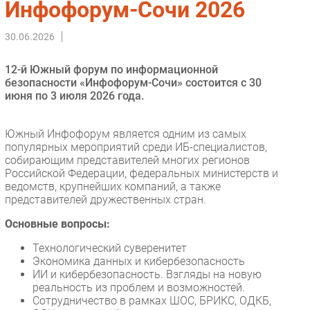
Инфофорум-Сочи 2026
Импорто­замещение
30.06.2026
Автоматизация Промышленности
Интернет
12-й Южный форум по информационной
Мобильная связь
безопасности «Инфофорум-Сочи» состоится с 30
июня по 3 июля 2026 года.
Фиксированная связь
Интеграция
Южный Инфофорум является одним из самых
Рынок ПК
популярных мероприятий среди ИБ-специалистов,
Маркетинг
собирающим представителей многих регионов
Российской Федерации, федеральных министерств и
Торговые сети
ведомств, крупнейших компаний, а также
Оборудование
представителей дружественных стран.
ПО
Основные вопросы:
Outsourcing
Технологический суверенитет
Кадры
Экономика данных и кибербезопасность
Регулирование
ИИ и кибербезопасность. Взгляды на новую
реальность из проблем и возможностей.
Финансы
Сотрудничество в рамках ШОС, БРИКС, ОДКБ,
Web