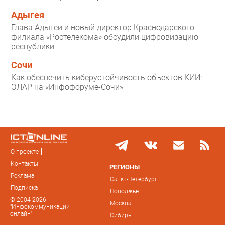
Адыгея
Глава Адыгеи и новый директор Краснодарского
филиала «Ростелекома» обсудили цифровизацию
республики
Сочи
Как обеспечить киберустойчивость объектов КИИ:
ЭЛАР на «Инфофоруме-Сочи»
О проекте
Контакты
РЕГИОНЫ
Реклама
Санкт-Петербург
Подписка
Поволжье
© 2004-2026
Москва
"Инфокоммуникации
онлайн"
Сибирь