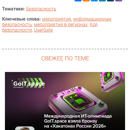
Тематики:
Безопасность
Ключевые слова:
мероприятия
,
информационная
безопасность
,
мероприятия в регионах
,
Код
безопасности
,
UserGate
СВЕЖЕЕ ПО ТЕМЕ