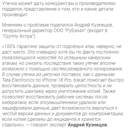
Утечка может дать конкурентам и производителям
подделок представление о том, кто и какие детали
производит.
Мнением о проблеме поделился Андрей Кузнецов,
генеральный директор ООО "РуБэкап" (входит в
"Группу Астра").
«100% гарантию защиты от подобных атак, наверно, не
даст никто. Это очевидно хотя бы по факту постоянно
появляющихся новостей по успешным хакерским
атакам, но снизить последствия таких утечек вполне
возможно с помощью систем резервного копирования.
В случае утечки из цепочки поставок, как с данными
Tata Electronics по iPhone 18 Pro, бэкап помогает быстро
восстановить данные, проверить целостность и не
допустить шантажа через уничтожение копий. Также
позволяет восстановить рабочие системы после
кибератаки, если злоумышленники удалили или
зашифровали данные, дает возможность вернуться к
чистой версии данных и документов до компрометации,
если копии сделаны до инцидента и хранятся
отдельно»,
— говорит эксперт
Андрей Кузнецов.