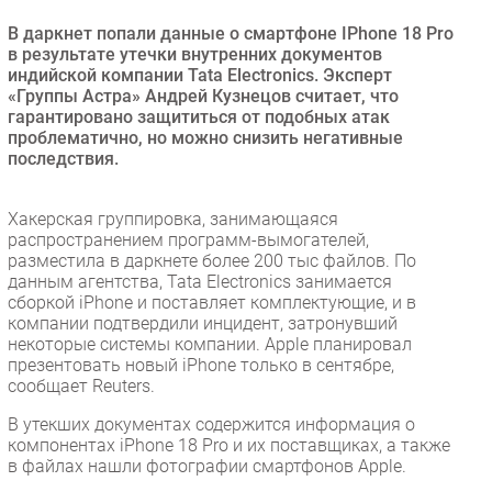
Безопасность
В даркнет попали данные о смартфоне IPhone 18 Pro
в результате утечки внутренних документов
Инновации
индийской компании Tata Electronics. Эксперт
CIO/Управление ИТ
«Группы Астра» Андрей Кузнецов считает, что
гарантировано защититься от подобных атак
Гаджеты
проблематично, но можно снизить негативные
Здоровье
последствия.
РАЗДЕЛЫ
Хакерская группировка, занимающаяся
распространением программ-вымогателей,
Новости
разместила в даркнете более 200 тыс файлов. По
данным агентства, Tata Electronics занимается
Аналитика
сборкой iPhone и поставляет комплектующие, и в
Интервью
компании подтвердили инцидент, затронувший
некоторые системы компании. Apple планировал
Мероприятия
презентовать новый iPhone только в сентябре,
Проекты
сообщает Reuters.
IT класс
В утекших документах содержится информация о
Тестовый стенд
компонентах iPhone 18 Pro и их поставщиках, а также
в файлах нашли фотографии смартфонов Apple.
Каталог компаний