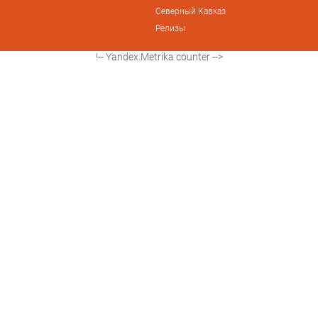
Северный Кавказ
Релизы
!-- Yandex.Metrika counter -->