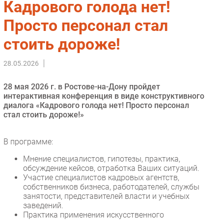
Кадрового голода нет!
Импорто­замещение
Просто персонал стал
Автоматизация Промышленности
стоить дороже!
Интернет
Мобильная связь
28.05.2026
Фиксированная связь
Интеграция
28 мая 2026 г. в Ростове-на-Дону пройдет
Рынок ПК
интерактивная конференция в виде конструктивного
диалога «Кадрового голода нет! Просто персонал
Маркетинг
стал стоить дороже!»
Торговые сети
Оборудование
В программе:
ПО
Мнение специалистов, гипотезы, практика,
Outsourcing
обсуждение кейсов, отработка Ваших ситуаций.
Участие специалистов кадровых агентств,
Кадры
собственников бизнеса, работодателей, службы
Регулирование
занятости, представителей власти и учебных
заведений.
Финансы
Практика применения искусственного
Web