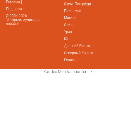
Реклама
Санкт-Петербург
Подписка
Поволжье
© 2004-2026
Москва
"Инфокоммуникации
онлайн"
Сибирь
Урал
Юг
Дальний Восток
Северный Кавказ
Релизы
!-- Yandex.Metrika counter -->