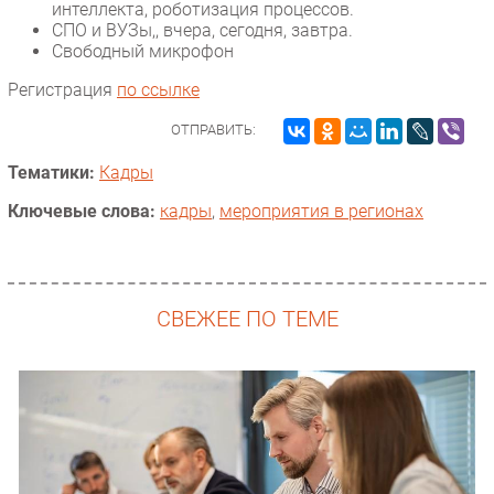
интеллекта, роботизация процессов.
Безопасность
СПО и ВУЗы,, вчера, сегодня, завтра.
Свободный микрофон
Инновации
Регистрация
по ссылке
CIO/Управление ИТ
Гаджеты
ОТПРАВИТЬ:
Здоровье
Тематики:
Кадры
РАЗДЕЛЫ
Ключевые слова:
кадры
,
мероприятия в регионах
Новости
Аналитика
СВЕЖЕЕ ПО ТЕМЕ
Интервью
Мероприятия
Проекты
IT класс
Тестовый стенд
Каталог компаний