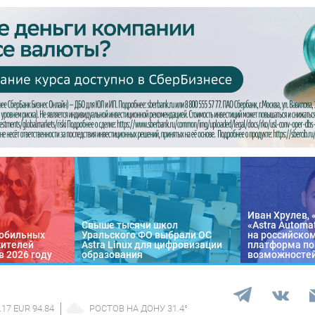
Иван Хрулев, 
Свыше тысячи школ
«Astra Automa
обильных
Уральского ФО выбрали ОС
на российско
жителей
Astra Linux для цифровизации
платформа по
в 2026 году
образования
возможносте
.17 EUR 94.84
РОСТОВ НА ДОНУ
31.4
°