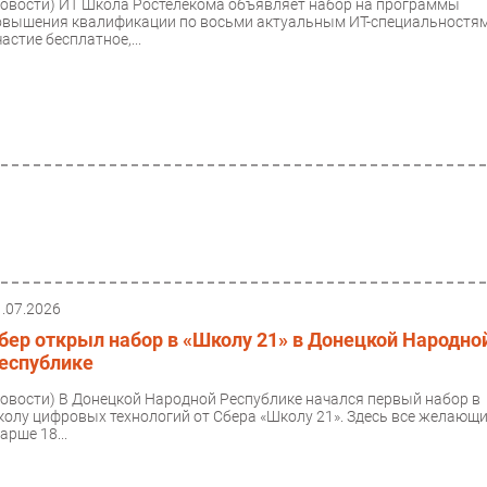
Новости)
ИТ Школа Ростелекома объявляет набор на программы
овышения квалификации по восьми актуальным ИТ-специальностям
астие бесплатное,...
1.07.2026
бер открыл набор в «Школу 21» в Донецкой Народно
еспублике
Новости)
В Донецкой Народной Республике начался первый набор в
колу цифровых технологий от Сбера «Школу 21». Здесь все желающ
арше 18...