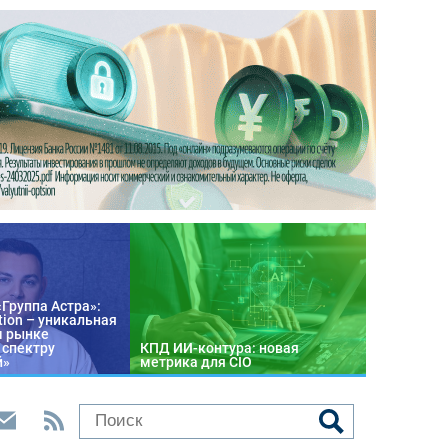
«Группа Астра»:
tion – уникальная
м рынке
 спектру
КПД ИИ-контура: новая
й»
метрика для CIO