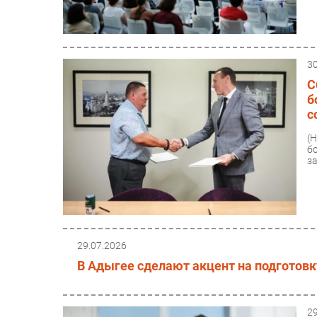
3
С
б
с
(
б
з
29.07.2026
В Адыгее сделают акцент на подготов
2