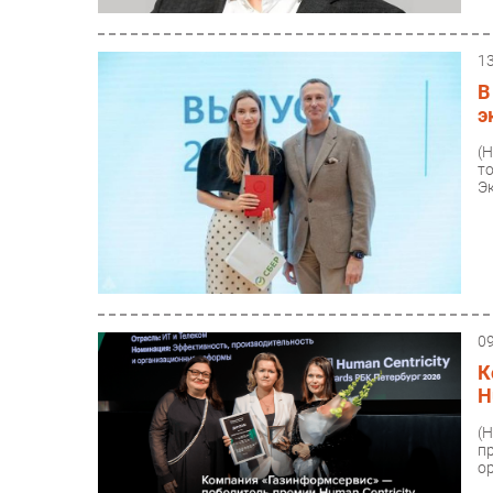
1
В
э
(
т
Э
0
К
H
(
п
о