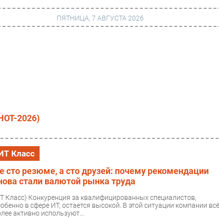
ПЯТНИЦА, 7 АВГУСТА 2026
г
Финансы
 сети
Web
ание
Безопасность
Инновации
НОТ-2026)
ng
CIO/Управление ИТ
Гаджеты
ИТ Класс
вание
Здоровье
е сто резюме, а сто друзей: почему рекомендации
нова стали валютой рынка труда
ИТ Класс)
Конкуренция за квалифицированных специалистов,
собенно в сфере ИТ, остается высокой. В этой ситуации компании вс
олее активно используют...