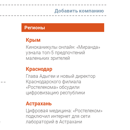
Добавить компанию
РАЗДЕЛЫ
Регионы
Новости
Крым
Киноканикулы онлайн: «Миранда»
Аналитика
узнала топ-5 предпочтений
маленьких зрителей
Интервью
Мероприятия
Краснодар
Глава Адыгеи и новый директор
Проекты
Краснодарского филиала
«Ростелекома» обсудили
IT класс
цифровизацию республики
Тестовый стенд
Астрахань
Каталог компаний
Цифровая медицина: «Ростелеком»
подключил интернет для сети
лабораторий в Астрахани
ё