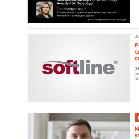
0
Р
с
с
(
с
о
М
у