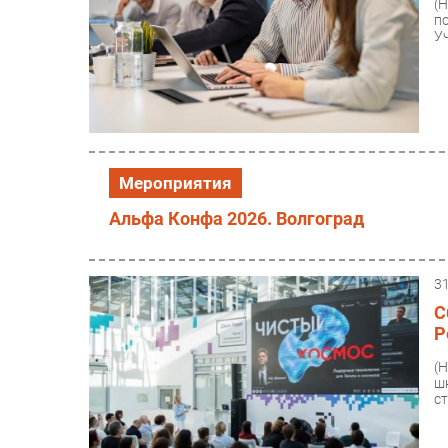
(
п
Уч
Мероприятия
Альфа Конфа 2026. Волгоград
3
С
Р
(
ш
ст