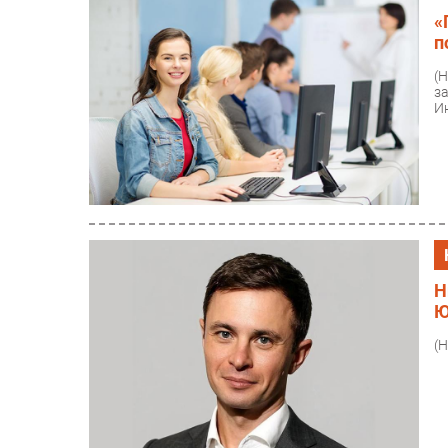
«
п
(
з
И
Н
Ю
(