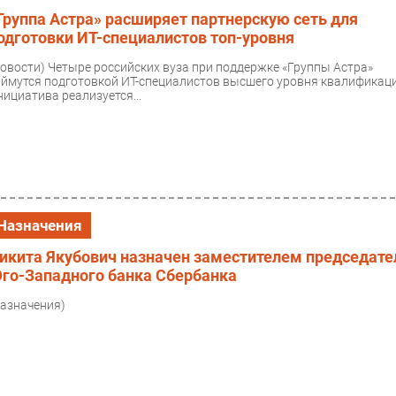
Группа Астра» расширяет партнерскую сеть для
одготовки ИТ-специалистов топ-уровня
Новости)
Четыре российских вуза при поддержке «Группы Астра»
аймутся подготовкой ИТ-специалистов высшего уровня квалификаци
нициатива реализуется...
Назначения
икита Якубович назначен заместителем председате
го-Западного банка Сбербанка
Назначения)