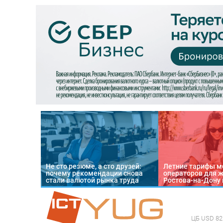
Не сто резюме, а сто друзей:
Летние тарифы м
почему рекомендации снова
операторов для 
стали валютой рынка труда
Ростова-на-Дону 
ЦБ
USD 82