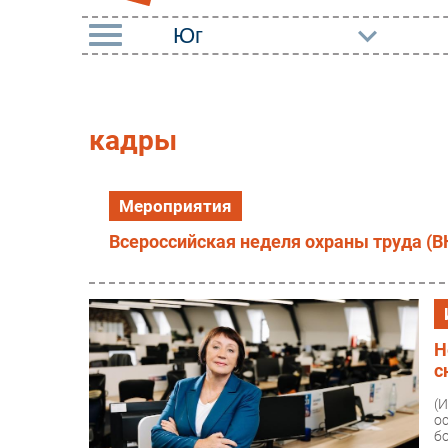
РУБРИКИ
Импорто­замещение
Маркетин
кадры
Автоматизация
Торговые
Промышленности
Оборудов
Мероприятия
Интернет
ПО
Всероссийская неделя охраны труда (В
Мобильная связь
Outsourci
Фиксированная связь
Кадры
Интеграция
Регулиро
Н
Рынок ПК
с
(
о
б