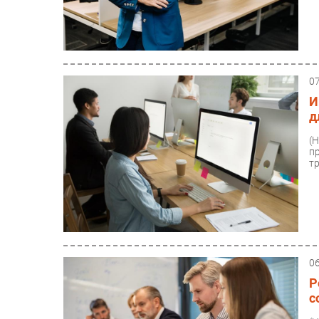
0
И
д
(
п
тр
0
Р
с