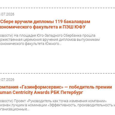
3.07.2026
 Сбере вручили дипломы 119 бакалаврам
кономического факультета и ПЭШ ЮФУ
Новости)
На площадке Юго-Западного Сбербанка прошла
оржественная церемония вручения дипломов выпускникам
кономического факультета Южного...
9.07.2026
омпания «Газинформсервис» — победитель премии
uman Centricity Awards РБК Петербург
Новости)
Проект «Руководитель как точка изменения компании»
ризнан лучшим в номинации «Эффективность, производительность 
рганизационные...