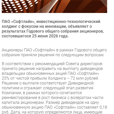
Безопасность
Инновации
CIO/Управление ИТ
ПАО «Софтлайн», инвестиционно-технологический
холдинг с фокусом на инновации, объявляет о
Гаджеты
результатах Годового общего собрания акционеров,
Здоровье
состоявшегося 25 июня 2026 года.
РАЗДЕЛЫ
Акционеры ПАО «Софтлайн» в рамках Годового общего
собрания приняли решения по следующим вопросам.
Новости
В соответствии с рекомендацией Совета директоров
Аналитика
принято решение направить на выплату дивидендов
владельцам обыкновенных акций ПАО «Софтлайн»
Интервью
25% от чистой прибыли Холдинга – 72 млн рублей.
Мероприятия
Решение о выплате соответствует Дивидендной
политике и отражает следующий этап развития
Проекты
Компании, в рамках которого сочетаются
IT класс
реинвестирование в рост бизнеса с возвратом части
капитала акционерам. Размер дивидендов на одну
Тестовый стенд
обыкновенную акцию ПАО «Софтлайн» составляет 0,18
Каталог компаний
руб. Дата, на которую определяются лица, имеющие