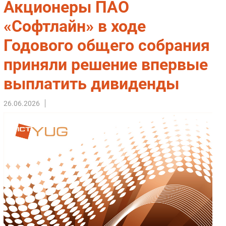
Акционеры ПАО
Импорто­замещение
«Софтлайн» в ходе
Автоматизация Промышленности
Годового общего собрания
Интернет
Мобильная связь
приняли решение впервые
Фиксированная связь
выплатить дивиденды
Интеграция
Рынок ПК
26.06.2026
Маркетинг
Торговые сети
Оборудование
ПО
Outsourcing
Кадры
Регулирование
Финансы
Web