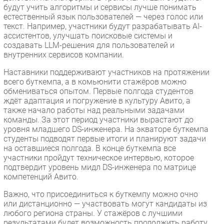
будут учить алгоритмы и сервисы лучше понимать
естественный язык пользователей — через голос или
текст. Например, участники будут разрабатывать AI-
ассистентов, улучшать поисковые системы и
создавать LLM-решения для пользователей и
внутренних сервисов компании.
Наставники поддерживают участников на протяжении
всего буткемпа, а в комьюнити стажёров можно
обмениваться опытом. Первые полгода студентов
ждёт адаптация и погружение в культуру Авито, а
также начало работы над реальными задачами
команды. За этот период участники вырастают до
уровня младшего DS-инженера. На экваторе буткемпа
студенты подводят первые итоги и планируют задачи
на оставшиеся полгода. В конце буткемпа все
участники пройдут техническое интервью, которое
подтвердит уровень мидл DS-инженера по матрице
компетенций Авито.
Важно, что присоединиться к буткемпу можно очно
или дистанционно — участвовать могут кандидаты из
любого региона страны. У стажёров с лучшими
результатами будет возможность продолжить работу