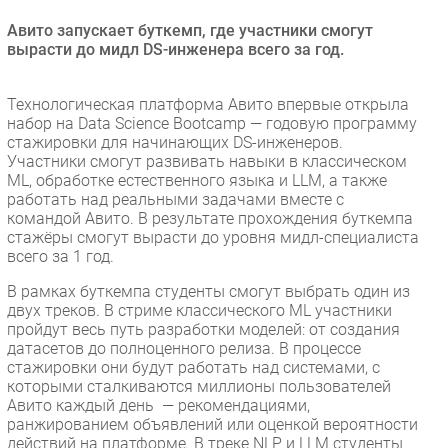
Безопасность
Авито запускает буткемп, где участники смогут
вырасти до мидл DS-инженера всего за год.
Инновации
CIO/Управление ИТ
Технологическая платформа Авито впервые открыла
Гаджеты
набор на Data Science Bootcamp — годовую программу
Здоровье
стажировки для начинающих DS-инженеров.
Участники смогут развивать навыки в классическом
ML, обработке естественного языка и LLM, а также
РАЗДЕЛЫ
работать над реальными задачами вместе с
командой Авито. В результате прохождения буткемпа
Новости
стажёры смогут вырасти до уровня мидл-специалиста
всего за 1 год.
Аналитика
В рамках буткемпа студенты смогут выбрать один из
Интервью
двух треков. В стриме классического ML участники
Мероприятия
пройдут весь путь разработки моделей: от создания
датасетов до полноценного релиза. В процессе
Проекты
стажировки они будут работать над системами, с
IT класс
которыми сталкиваются миллионы пользователей
Тестовый стенд
Авито каждый день — рекомендациями,
ранжированием объявлений или оценкой вероятности
Каталог компаний
действий на платформе. В треке NLP и LLM студенты