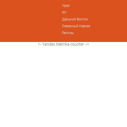
Урал
Юг
Дальний Восток
Северный Кавказ
Релизы
!-- Yandex.Metrika counter -->