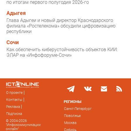
по итогам первого полугодия 2026-го
Адыгея
Глава Адыгеи и новый директор Краснодарского
филиала «Ростелекома» обсудили цифровизацию
республики
Сочи
Как обеспечить киберустойчивость объектов КИИ:
ЭЛАР на «Инфофоруме-Сочи»
О проекте
Контакты
РЕГИОНЫ
Реклама
Санкт-Петербург
Подписка
Поволжье
© 2004-2026
Москва
"Инфокоммуникации
онлайн"
Сибирь