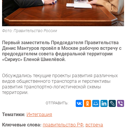
Безопасность
Инновации
CIO/Управление ИТ
Фото: Правительство России
Гаджеты
Здоровье
Первый заместитель Председателя Правительства
Денис Мантуров провёл в Москве рабочую встречу с
председателем совета федеральной территории
РАЗДЕЛЫ
«Сириус» Еленой Шмелёвой.
Новости
Обсуждались текущие проекты развития различных
Аналитика
видов общественного транспорта и перспективы
Интервью
развития транспортно-логистической схемы
территории.
Мероприятия
Проекты
ОТПРАВИТЬ:
IT класс
Тематики:
Интеграция
Тестовый стенд
Ключевые слова:
правительство РФ
,
встреча
Каталог компаний