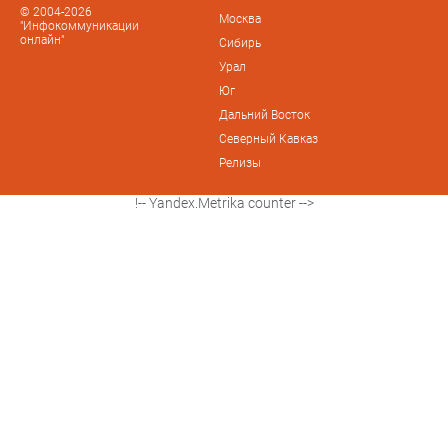
© 2004-2026
Москва
"Инфокоммуникации
онлайн"
Сибирь
Урал
Юг
Дальний Восток
Северный Кавказ
Релизы
!-- Yandex.Metrika counter -->