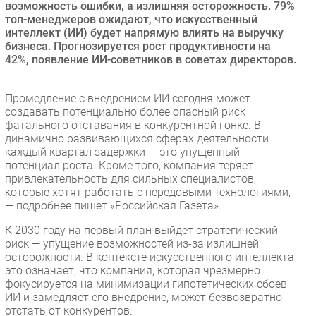
возможность ошибки, а излишняя осторожность. 79%
Безопасность
топ-менеджеров ожидают, что искусственный
интеллект (ИИ) будет напрямую влиять на выручку
Инновации
бизнеса. Прогнозируется рост продуктивности на
CIO/Управление ИТ
42%, появление ИИ-советников в советах директоров.
Гаджеты
Здоровье
Промедление с внедрением ИИ сегодня может
создавать потенциально более опасный риск
фатального отставания в конкурентной гонке. В
РАЗДЕЛЫ
динамично развивающихся сферах деятельности
каждый квартал задержки — это упущенный
потенциал роста. Кроме того, компания теряет
Новости
привлекательность для сильных специалистов,
Аналитика
которые хотят работать с передовыми технологиями,
— подробнее пишет «Российская Газета».
Интервью
Мероприятия
К 2030 году на первый план выйдет стратегический
риск — упущение возможностей из-за излишней
Проекты
осторожности. В контексте искусственного интеллекта
IT класс
это означает, что компания, которая чрезмерно
фокусируется на минимизации гипотетических сбоев
Тестовый стенд
ИИ и замедляет его внедрение, может безвозвратно
Каталог компаний
отстать от конкурентов.