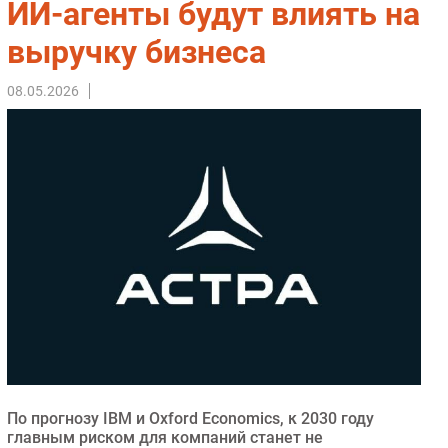
ИИ-агенты будут влиять на
Импорто­замещение
выручку бизнеса
Автоматизация Промышленности
Интернет
08.05.2026
Мобильная связь
Фиксированная связь
Интеграция
Рынок ПК
Маркетинг
Торговые сети
Оборудование
ПО
Outsourcing
Кадры
Регулирование
По прогнозу IBM и Oxford Economics, к 2030 году
Финансы
главным риском для компаний станет не
Web