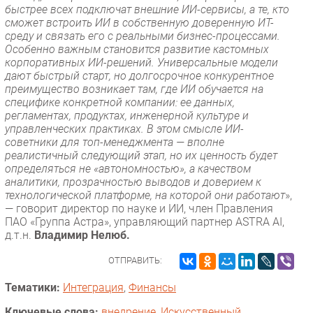
быстрее всех подключат внешние ИИ-сервисы, а те, кто
сможет встроить ИИ в собственную доверенную ИТ-
среду и связать его с реальными бизнес-процессами.
Особенно важным становится развитие кастомных
корпоративных ИИ-решений. Универсальные модели
дают быстрый старт, но долгосрочное конкурентное
преимущество возникает там, где ИИ обучается на
специфике конкретной компании: ее данных,
регламентах, продуктах, инженерной культуре и
управленческих практиках. В этом смысле ИИ-
советники для топ-менеджмента — вполне
реалистичный следующий этап, но их ценность будет
определяться не «автономностью», а качеством
аналитики, прозрачностью выводов и доверием к
технологической платформе, на которой они работают
»,
— говорит директор по науке и ИИ, член Правления
ПАО «Группа Астра», управляющий партнер ASTRA AI,
д.т.н.
Владимир Нелюб.
ОТПРАВИТЬ:
Тематики:
Интеграция
,
Финансы
Ключевые слова:
внедрение
,
Искусственный