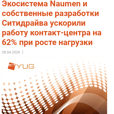
Экосистема Naumen и
Импорто­замещение
собственные разработки
Автоматизация Промышленности
Ситидрайва ускорили
Интернет
Мобильная связь
работу контакт-центра на
Фиксированная связь
62% при росте нагрузки
Интеграция
Рынок ПК
28.04.2026
Маркетинг
Торговые сети
Оборудование
ПО
Outsourcing
Кадры
Регулирование
Финансы
Web