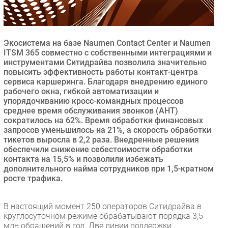
Безопасность
Инновации
CIO/Управление ИТ
Экосистема на базе Naumen Contact Center и Naumen
ITSM 365 совместно с собственными интеграциями и
Гаджеты
инструментами Ситидрайва позволила значительно
Здоровье
повысить эффективность работы контакт-центра
сервиса каршеринга. Благодаря внедрению единого
рабочего окна, гибкой автоматизации и
РАЗДЕЛЫ
упорядочиванию кросс-командных процессов
среднее время обслуживания звонков (AHT)
сократилось на 62%. Время обработки финансовых
Новости
запросов уменьшилось на 21%, а скорость обработки
Аналитика
тикетов выросла в 2,2 раза. Внедренные решения
Интервью
обеспечили снижение себестоимости обработки
контакта на 15,5% и позволили избежать
Мероприятия
дополнительного найма сотрудников при 1,5-кратном
Проекты
росте трафика.
IT класс
Тестовый стенд
В настоящий момент 250 операторов Ситидрайва в
круглосуточном режиме обрабатывают порядка 3,5
Каталог компаний
млн обращений в год. Две линии поддержки