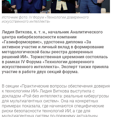
Безопасность
Инновации
Источник фото: IV Форум «Технологии доверенного
CIO/Управление ИТ
искусственного интеллекта»
Гаджеты
Лидия Виткова, к. т. н., начальник Аналитического
Здоровье
центра кибербезопасности компании
«Газинформсервис», удостоена диплома «За
активное участие и личный вклад в формирование
РАЗДЕЛЫ
методологической базы реестра доверенных
решений ИИ». Торжественная церемония состоялась
в рамках IV Форума «Технологии доверенного
Новости
искусственного интеллекта». Эксперт также приняла
Аналитика
участие в работе двух секций форума.
Интервью
Мероприятия
В секции «Практические вопросы обеспечения доверия
к технологиям ИИ» Лидия Виткова выступила с
Проекты
докладом «Рой без интеллекта: реальные киберугрозы
IT класс
для мультиагентных систем». Она на конкретных
Тестовый стенд
примерах показала, где начинаются специфические
риски безопасности технологий ИИ, а где для
Каталог компаний
мультиагентных систем по-прежнему актуальны