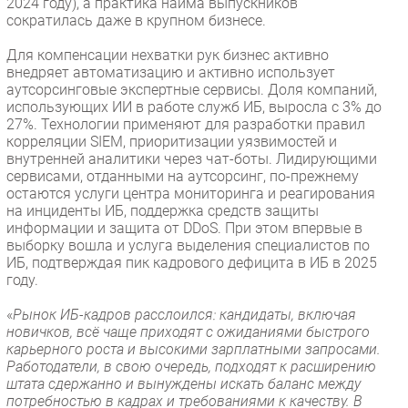
2024 году), а практика найма выпускников
сократилась даже в крупном бизнесе.
Для компенсации нехватки рук бизнес активно
внедряет автоматизацию и активно использует
аутсорсинговые экспертные сервисы. Доля компаний,
использующих ИИ в работе служб ИБ, выросла с 3% до
27%. Технологии применяют для разработки правил
корреляции SIEM, приоритизации уязвимостей и
внутренней аналитики через чат-боты. Лидирующими
сервисами, отданными на аутсорсинг, по-прежнему
остаются услуги центра мониторинга и реагирования
на инциденты ИБ, поддержка средств защиты
информации и защита от DDoS. При этом впервые в
выборку вошла и услуга выделения специалистов по
ИБ, подтверждая пик кадрового дефицита в ИБ в 2025
году.
«
Рынок ИБ-кадров расслоился: кандидаты, включая
новичков, всё чаще приходят с ожиданиями быстрого
карьерного роста и высокими зарплатными запросами.
Работодатели, в свою очередь, подходят к расширению
штата сдержанно и вынуждены искать баланс между
потребностью в кадрах и требованиями к качеству. В