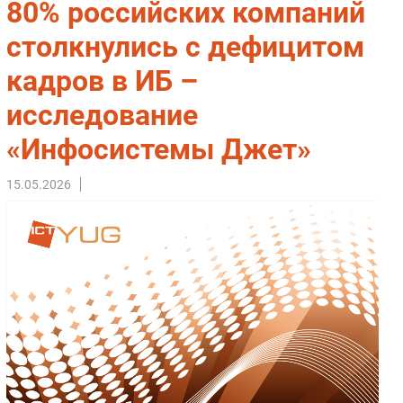
80% российских компаний
Импорто­замещение
столкнулись с дефицитом
Автоматизация Промышленности
кадров в ИБ –
Интернет
Мобильная связь
исследование
Фиксированная связь
«Инфосистемы Джет»
Интеграция
Рынок ПК
15.05.2026
Маркетинг
Торговые сети
Оборудование
ПО
Outsourcing
Кадры
Регулирование
Финансы
Web