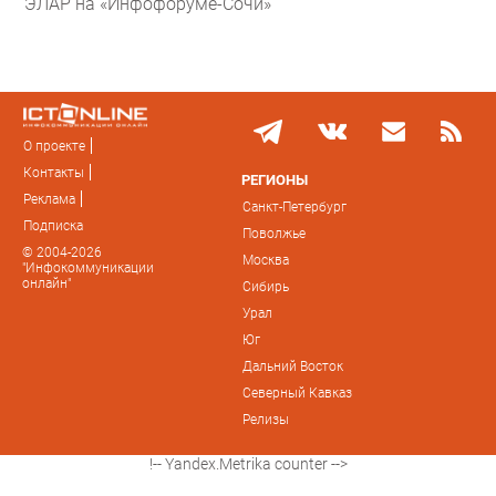
ЭЛАР на «Инфофоруме-Сочи»
О проекте
Контакты
РЕГИОНЫ
Реклама
Санкт-Петербург
Подписка
Поволжье
© 2004-2026
Москва
"Инфокоммуникации
онлайн"
Сибирь
Урал
Юг
Дальний Восток
Северный Кавказ
Релизы
!-- Yandex.Metrika counter -->