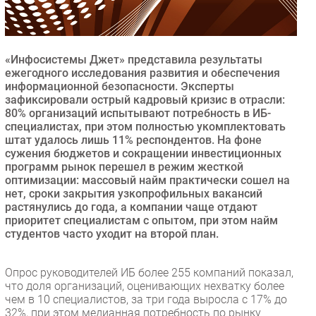
Безопасность
Инновации
CIO/Управление ИТ
«Инфосистемы Джет» представила результаты
ежегодного исследования развития и обеспечения
Гаджеты
информационной безопасности. Эксперты
Здоровье
зафиксировали острый кадровый кризис в отрасли:
80% организаций испытывают потребность в ИБ-
специалистах, при этом полностью укомплектовать
РАЗДЕЛЫ
штат удалось лишь 11% респондентов. На фоне
сужения бюджетов и сокращении инвестиционных
программ рынок перешел в режим жесткой
Новости
оптимизации: массовый найм практически сошел на
Аналитика
нет, сроки закрытия узкопрофильных вакансий
Интервью
растянулись до года, а компании чаще отдают
приоритет специалистам с опытом, при этом найм
Мероприятия
студентов часто уходит на второй план.
Проекты
IT класс
Опрос руководителей ИБ более 255 компаний показал,
Тестовый стенд
что доля организаций, оценивающих нехватку более
чем в 10 специалистов, за три года выросла с 17% до
Каталог компаний
32%, при этом медианная потребность по рынку