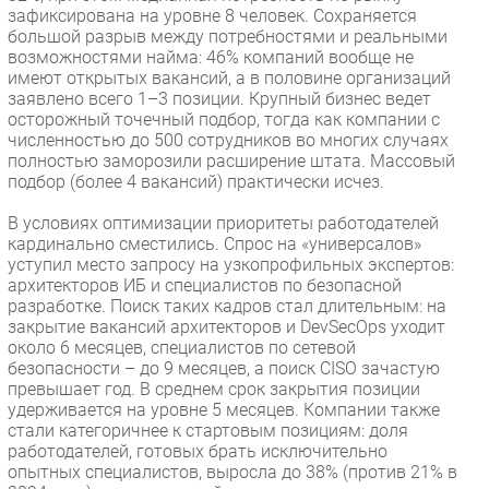
зафиксирована на уровне 8 человек. Сохраняется
большой разрыв между потребностями и реальными
возможностями найма: 46% компаний вообще не
имеют открытых вакансий, а в половине организаций
заявлено всего 1–3 позиции. Крупный бизнес ведет
осторожный точечный подбор, тогда как компании с
численностью до 500 сотрудников во многих случаях
полностью заморозили расширение штата. Массовый
подбор (более 4 вакансий) практически исчез.
В условиях оптимизации приоритеты работодателей
кардинально сместились. Спрос на «универсалов»
уступил место запросу на узкопрофильных экспертов:
архитекторов ИБ и специалистов по безопасной
разработке. Поиск таких кадров стал длительным: на
закрытие вакансий архитекторов и DevSecOps уходит
около 6 месяцев, специалистов по сетевой
безопасности – до 9 месяцев, а поиск CISO зачастую
превышает год. В среднем срок закрытия позиции
удерживается на уровне 5 месяцев. Компании также
стали категоричнее к стартовым позициям: доля
работодателей, готовых брать исключительно
опытных специалистов, выросла до 38% (против 21% в