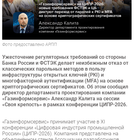
Безопасность
Инновации
CIO/Управление ИТ
Гаджеты
Здоровье
Фото предоставлено АРПП
Ужесточение регуляторных требований со стороны
РАЗДЕЛЫ
Банка России и ФСТЭК делает неизбежным отказ от
классических парольных методов в пользу
Новости
инфраструктуры открытых ключей (PKI) и
многофакторной аутентификации (MFA) на основе
Аналитика
криптографических сертификатов. Об этом сообщил
Интервью
директор департамента проектирования компании
«Газинформсервис» Александр Калита на сессии
Мероприятия
«Своя крепость» в рамках конференции ЦИПР-2026.
Проекты
IT класс
«Газинформсервис» принимает участие в XI
Тестовый стенд
конференции «Цифровая индустрия промышленной
России» (ЦИПР-2026). Компания представлена на
Каталог компаний
объединённом стенде Ассоциации разработчиков