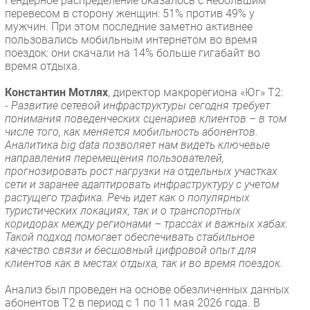
Гендерное распределение оказалось с небольшим
перевесом в сторону женщин: 51% против 49% у
мужчин. При этом последние заметно активнее
пользовались мобильным интернетом во время
поездок: они скачали на 14% больше гигабайт во
время отдыха.
Константин Мотлях
, директор макрорегиона «Юг» T2:
-
Развитие сетевой инфраструктуры сегодня требует
понимания поведенческих сценариев клиентов – в том
числе того, как меняется мобильность абонентов.
Аналитика big data позволяет нам видеть ключевые
направления перемещения пользователей,
прогнозировать рост нагрузки на отдельных участках
сети и заранее адаптировать инфраструктуру с учетом
растущего трафика. Речь идет как о популярных
туристических локациях, так и о транспортных
коридорах между регионами – трассах и важных хабах.
Такой подход помогает обеспечивать стабильное
качество связи и бесшовный цифровой опыт для
клиентов как в местах отдыха, так и во время поездок
.
Анализ был проведен на основе обезличенных данных
абонентов Т2 в период с 1 по 11 мая 2026 года. В