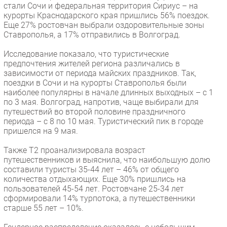
стали Сочи и федеральная территория Сириус – на
Безопасность
курорты Краснодарского края пришлись 56% поездок.
Еще 27% ростовчан выбрали оздоровительные зоны
Инновации
Ставрополья, а 17% отправились в Волгоград.
CIO/Управление ИТ
Исследование показало, что туристические
Гаджеты
предпочтения жителей региона различались в
Здоровье
зависимости от периода майских праздников. Так,
поездки в Сочи и на курорты Ставрополья были
наиболее популярны в начале длинных выходных – с 1
РАЗДЕЛЫ
по 3 мая. Волгоград, напротив, чаще выбирали для
путешествий во второй половине праздничного
Новости
периода – с 8 по 10 мая. Туристический пик в городе
пришелся на 9 мая.
Аналитика
Интервью
Также T2 проанализировала возраст
путешественников и выяснила, что наибольшую долю
Мероприятия
составили туристы 35-44 лет – 46% от общего
Проекты
количества отдыхающих. Еще 30% пришлись на
пользователей 45-54 лет. Ростовчане 25-34 лет
IT класс
сформировали 14% турпотока, а путешественники
Тестовый стенд
старше 55 лет – 10%.
Каталог компаний