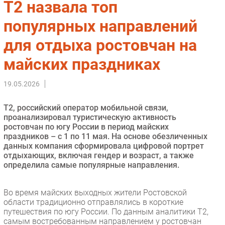
T2 назвала топ
Импорто­замещение
популярных направлений
Автоматизация Промышленности
для отдыха ростовчан на
Интернет
Мобильная связь
майских праздниках
Фиксированная связь
Интеграция
19.05.2026
Рынок ПК
Т2, российский оператор мобильной связи,
Маркетинг
проанализировал туристическую активность
Торговые сети
ростовчан по югу России в период майских
праздников – с 1 по 11 мая. На основе обезличенных
Оборудование
данных компания сформировала цифровой портрет
ПО
отдыхающих, включая гендер и возраст, а также
определила самые популярные направления.
Outsourcing
Кадры
Во время майских выходных жители Ростовской
Регулирование
области традиционно отправлялись в короткие
Финансы
путешествия по югу России. По данным аналитики Т2,
самым востребованным направлением у ростовчан
Web