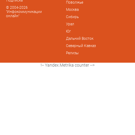
Подписка
Поволжье
© 2004-2026
Москва
"Инфокоммуникации
онлайн"
Сибирь
Урал
Юг
Дальний Восток
Северный Кавказ
Релизы
!-- Yandex.Metrika counter -->