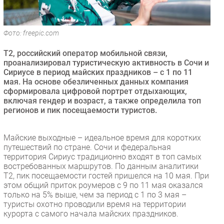
Безопасность
Инновации
Фото: freepic.com
CIO/Управление ИТ
Т2, российский оператор мобильной связи,
Гаджеты
проанализировал туристическую активность в Сочи и
Здоровье
Сириусе в период майских праздников – с 1 по 11
мая. На основе обезличенных данных компания
сформировала цифровой портрет отдыхающих,
РАЗДЕЛЫ
включая гендер и возраст, а также определила топ
регионов и пик посещаемости туристов.
Новости
Аналитика
Майские выходные – идеальное время для коротких
Интервью
путешествий по стране. Сочи и федеральная
территория Сириус традиционно входят в топ самых
Мероприятия
востребованных маршрутов. По данным аналитики
Проекты
T2, пик посещаемости гостей пришелся на 10 мая. При
этом общий приток роумеров с 9 по 11 мая оказался
IT класс
только на 5% выше, чем за период с 1 по 3 мая –
Тестовый стенд
туристы охотно проводили время на территории
курорта с самого начала майских праздников.
Каталог компаний